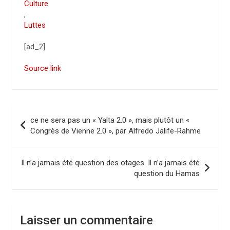
Culture
,
Luttes
[ad_2]
Source link
N
ce ne sera pas un « Yalta 2.0 », mais plutôt un «
a
Congrès de Vienne 2.0 », par Alfredo Jalife-Rahme
v
i
Il n’a jamais été question des otages. Il n’a jamais été
question du Hamas
g
a
t
Laisser un commentaire
i