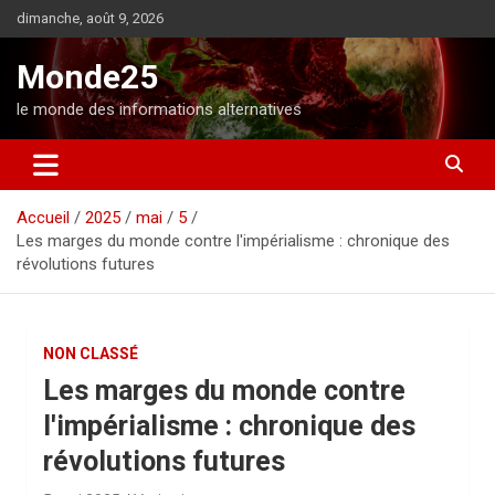
A
dimanche, août 9, 2026
l
l
Monde25
e
r
le monde des informations alternatives
a
u
c
o
Accueil
2025
mai
5
n
Les marges du monde contre l'impérialisme : chronique des
t
révolutions futures
e
n
u
NON CLASSÉ
Les marges du monde contre
l'impérialisme : chronique des
révolutions futures