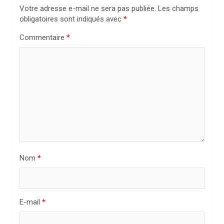
Votre adresse e-mail ne sera pas publiée.
Les champs
o
obligatoires sont indiqués avec
*
n
Commentaire
*
d
e
l
’
a
r
t
i
Nom
*
c
l
E-mail
*
e