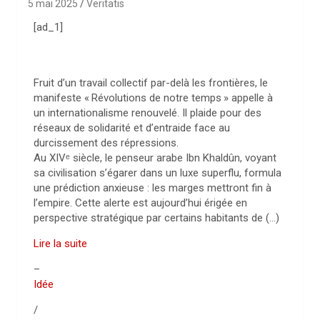
5 mai 2025
Veritatis
[ad_1]
Fruit d’un travail collectif par-delà les frontières, le
manifeste «
Révolutions de notre temps
» appelle à
un internationalisme renouvelé. Il plaide pour des
réseaux de solidarité et d’entraide face au
durcissement des répressions.
Au
XIV
ᵉ siècle, le penseur arabe Ibn Khaldûn, voyant
sa civilisation s’égarer dans un luxe superflu, formula
une prédiction anxieuse : les marges mettront fin à
l’empire. Cette alerte est aujourd’hui érigée en
perspective stratégique par certains habitants de (…)
Lire la suite
–
Idée
/