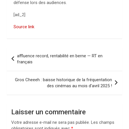
défense lors des audiences.
[ad_2]
Source link
N
affluence record, rentabilité en berne — RT en
a
français
v
i
Gros Cheeeh : baisse historique de la fréquentation
des cinémas au mois d’avril 2025 !
g
a
t
Laisser un commentaire
i
Votre adresse e-mail ne sera pas publiée.
Les champs
o
obligatoires sont indiqués avec
*