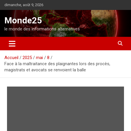
A
dimanche, août 9, 2026
l
l
Monde25
e
r
le monde des informations alternatives
a
u
c
o
Accueil
2025
mai
8
n
Face à la maltraitance des plaignantes lors des procès,
t
magistrats et avocats se renvoient la balle
e
n
u