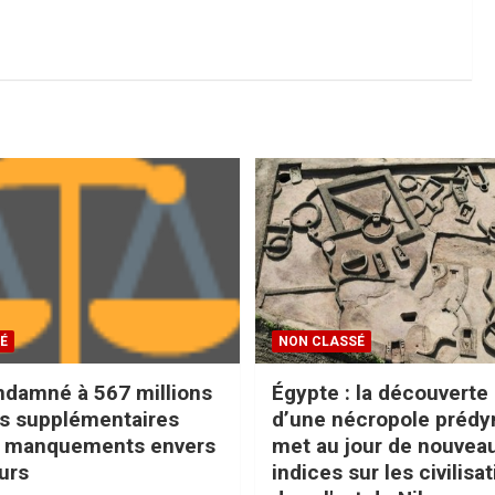
É
NON CLASSÉ
damné à 567 millions
Égypte : la découverte
rs supplémentaires
d’une nécropole prédy
s manquements envers
met au jour de nouvea
urs
indices sur les civilisa