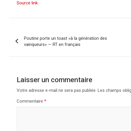
Source link
N
Poutine porte un toast «à la génération des
a
vainqueurs» — RT en français
v
i
g
Laisser un commentaire
a
Votre adresse e-mail ne sera pas publiée.
Les champs oblig
Commentaire
*
t
i
o