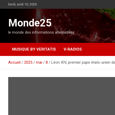
A
lundi, août 10, 2026
l
l
e
Monde25
r
a
le monde des informations alternatives
u
c
o
MUSIQUE BY VERITATIS
V-RADIOS
n
t
e
Accueil
2025
mai
8
Léon XIV, premier pape états-unien da
n
u