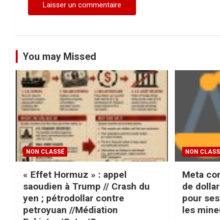
e
You may Missed
NON CLASSÉ
NON CLASS
« Effet Hormuz » : appel
Meta con
saoudien à Trump // Crash du
de dolla
yen ; pétrodollar contre
pour se
petroyuan //Médiation
les mine