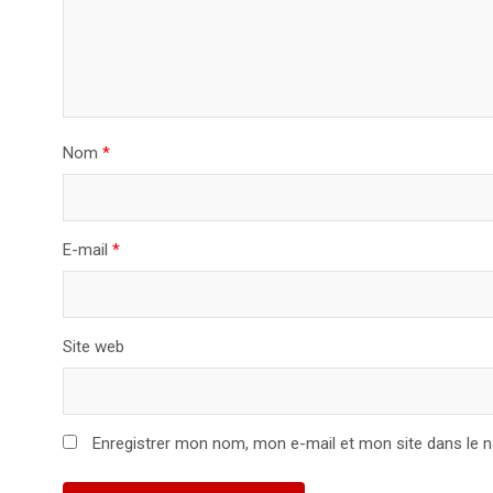
n
d
e
Nom
*
l
’
a
E-mail
*
r
t
Site web
i
c
Enregistrer mon nom, mon e-mail et mon site dans le 
l