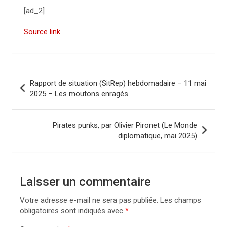
[ad_2]
Source link
N
Rapport de situation (SitRep) hebdomadaire – 11 mai
a
2025 – Les moutons enragés
v
i
Pirates punks, par Olivier Pironet (Le Monde
diplomatique, mai 2025)
g
a
t
Laisser un commentaire
i
Votre adresse e-mail ne sera pas publiée.
Les champs
o
obligatoires sont indiqués avec
*
n