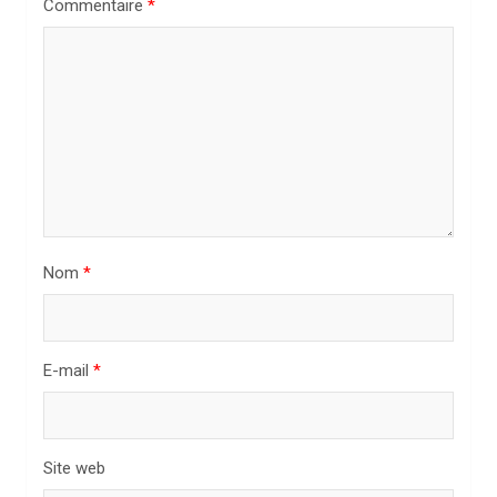
Commentaire
*
d
e
l
’
a
r
t
i
Nom
*
c
l
E-mail
*
e
Site web