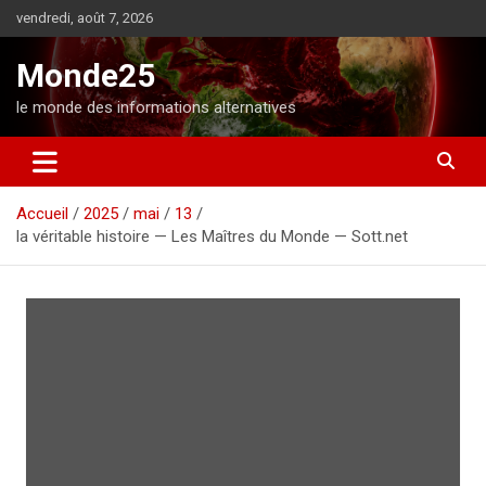
A
vendredi, août 7, 2026
l
l
Monde25
e
r
le monde des informations alternatives
a
u
c
o
Accueil
2025
mai
13
n
la véritable histoire — Les Maîtres du Monde — Sott.net
t
e
n
u