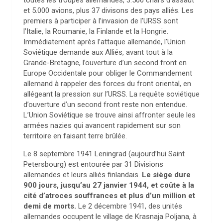
toutes les troupes allemandes, 3.500 chars d’assaut
et 5.000 avions, plus 37 divisons des pays alliés
. Les
premiers à participer à l’invasion de l’URSS sont
l’Italie, la Roumanie, la Finlande et la Hongrie.
Immédiatement après l’attaque allemande, l’Union
Soviétique demande aux Alliés, avant tout à la
Grande-Bretagne, l’ouverture d’un second front en
Europe Occidentale pour obliger le Commandement
allemand à rappeler des forces du front oriental, en
allégeant la pression sur l’URSS.
La requête soviétique
d’ouverture d’un second front reste non entendue.
L’Union Soviétique se trouve ainsi affronter seule les
armées nazies qui avancent rapidement sur son
territoire en faisant terre brûlée.
Le 8 septembre 1941 Leningrad (aujourd’hui Saint
Petersbourg) est entourée par 31 Divisions
allemandes et leurs alliés finlandais.
Le siège dure
900 jours, jusqu’au 27 janvier 1944, et coûte à la
cité d’atroces souffrances et plus d’un million et
demi de morts.
Le 2 décembre 1941, des unités
allemandes occupent le village de Krasnaja Poljana, à