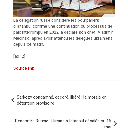
La délégation russe considère les pourparlers
d’Istanbul comme une continuation du processus de
paix interrompu en 2022, a déclaré son chef, Vladimir
Medinski, après avoir attendu les délégués ukrainiens
depuis ce matin.
[ad_2]
Source link
N
Sarkozy condamné, décoré, libéré : la morale en
a
détention provisoire
v
i
Rencontre Russie–Ukraine à Istanbul décalée au 16
mai