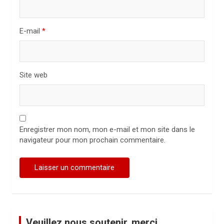
c
l
E-mail
*
e
Site web
Enregistrer mon nom, mon e-mail et mon site dans le
navigateur pour mon prochain commentaire.
Veuillez nous soutenir, merci.