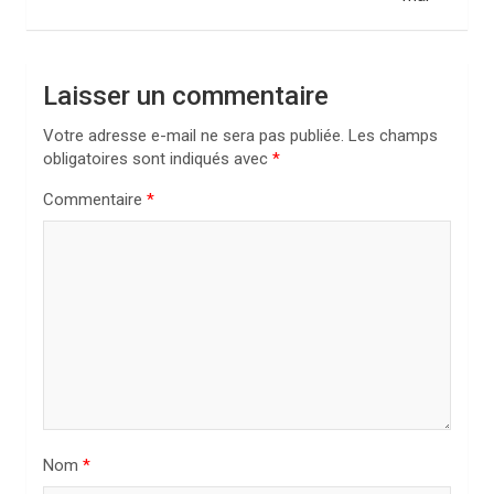
g
a
t
Laisser un commentaire
i
Votre adresse e-mail ne sera pas publiée.
Les champs
o
obligatoires sont indiqués avec
*
n
Commentaire
*
d
e
l
’
a
r
t
i
Nom
*