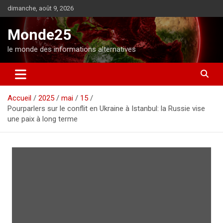
A
dimanche, août 9, 2026
l
l
Monde25
e
r
le monde des informations alternatives
a
u
c
o
Accueil
2025
mai
15
n
Pourparlers sur le conflit en Ukraine à Istanbul: la Russie vise
t
une paix à long terme
e
n
u