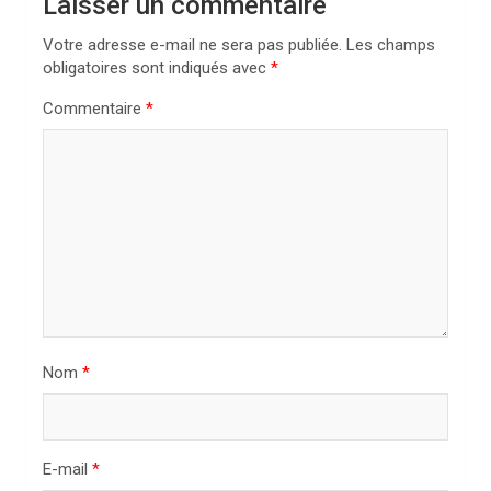
Laisser un commentaire
i
Votre adresse e-mail ne sera pas publiée.
Les champs
o
obligatoires sont indiqués avec
*
n
Commentaire
*
d
e
l
’
a
r
t
i
Nom
*
c
l
E-mail
*
e