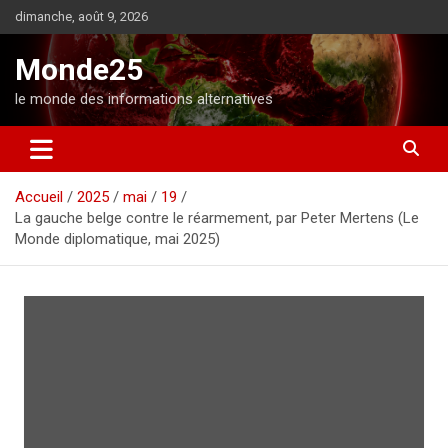
A
dimanche, août 9, 2026
l
l
Monde25
e
r
le monde des informations alternatives
a
u
c
o
Accueil
2025
mai
19
n
La gauche belge contre le réarmement, par Peter Mertens (Le
t
Monde diplomatique, mai 2025)
e
n
u