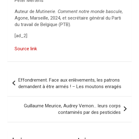
Peter Mertens
Auteur de
Mutinerie. Comment notre monde bascule,
Agone, Marseille, 2024, et secrétaire général du Parti
du travail de Belgique (PTB).
[ad_2]
Source link
N
Effondrement. Face aux enlèvements, les patrons
a
demandent à être armés ! – Les moutons enragés
v
i
Guillaume Meurice, Audrey Vernon… leurs corps
contaminés par des pesticides
g
a
t