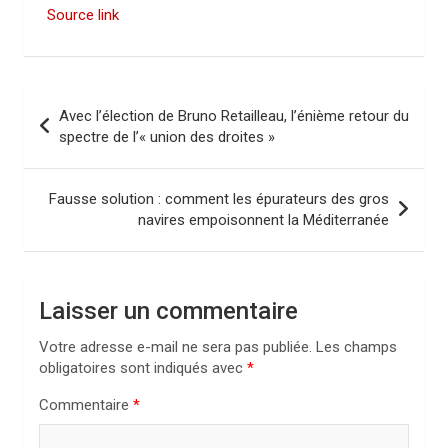
Source link
N
Avec l’élection de Bruno Retailleau, l’énième retour du
a
spectre de l’« union des droites »
v
i
Fausse solution : comment les épurateurs des gros
navires empoisonnent la Méditerranée
g
a
t
Laisser un commentaire
i
Votre adresse e-mail ne sera pas publiée.
Les champs
o
obligatoires sont indiqués avec
*
n
Commentaire
*
d