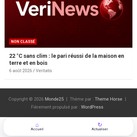
NON CLASSÉ
22 °C sans clim : le pari réussi de la maison en
terre et en bois
6 août 2026
Veritatis
Copyright © 2026
Monde25
Thème par :
Theme Horse
Fièrement propulsé par :
WordPress
⌂
↻
Accueil
Actualiser