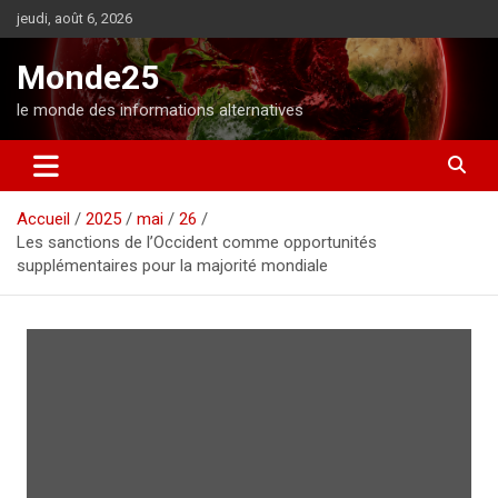
A
jeudi, août 6, 2026
l
l
Monde25
e
r
le monde des informations alternatives
a
u
c
o
Accueil
2025
mai
26
n
Les sanctions de l’Occident comme opportunités
t
supplémentaires pour la majorité mondiale
e
n
u