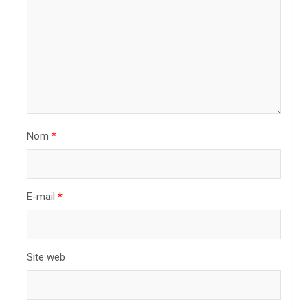
e
l
’
a
r
t
i
Nom
*
c
l
E-mail
*
e
Site web