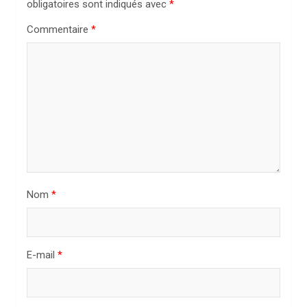
obligatoires sont indiqués avec
*
o
n
Commentaire
*
d
e
l
’
a
r
t
Nom
*
i
c
l
E-mail
*
e