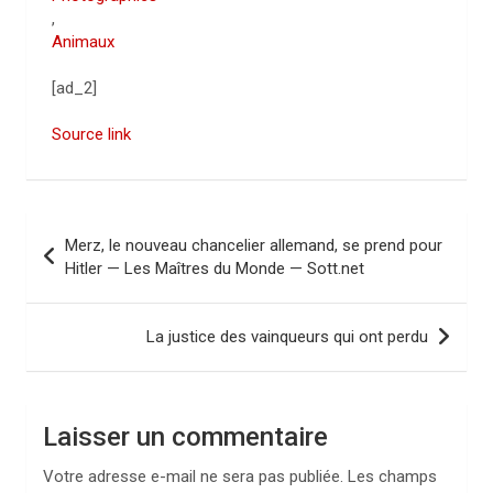
,
Animaux
[ad_2]
Source link
N
Merz, le nouveau chancelier allemand, se prend pour
a
Hitler — Les Maîtres du Monde — Sott.net
v
i
La justice des vainqueurs qui ont perdu
g
a
Laisser un commentaire
t
i
Votre adresse e-mail ne sera pas publiée.
Les champs