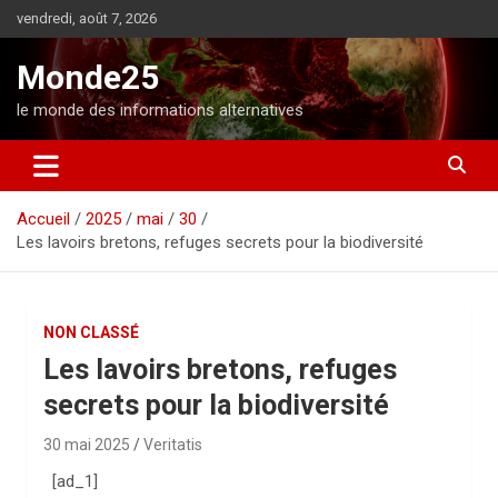
A
vendredi, août 7, 2026
l
l
Monde25
e
r
le monde des informations alternatives
a
u
c
o
Accueil
2025
mai
30
n
Les lavoirs bretons, refuges secrets pour la biodiversité
t
e
n
u
NON CLASSÉ
Les lavoirs bretons, refuges
secrets pour la biodiversité
30 mai 2025
Veritatis
[ad_1]