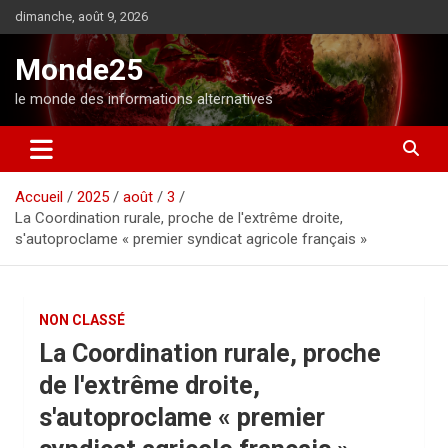
A
dimanche, août 9, 2026
l
l
Monde25
e
r
le monde des informations alternatives
a
u
c
o
Accueil
2025
août
3
n
La Coordination rurale, proche de l'extrême droite,
t
s'autoproclame « premier syndicat agricole français »
e
n
u
NON CLASSÉ
La Coordination rurale, proche
de l'extrême droite,
s'autoproclame « premier