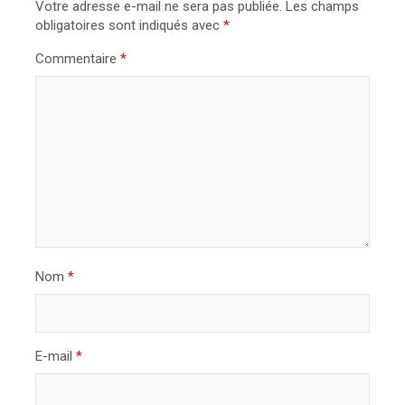
Votre adresse e-mail ne sera pas publiée.
Les champs
o
obligatoires sont indiqués avec
*
n
Commentaire
*
d
e
l
’
a
r
t
i
Nom
*
c
l
E-mail
*
e