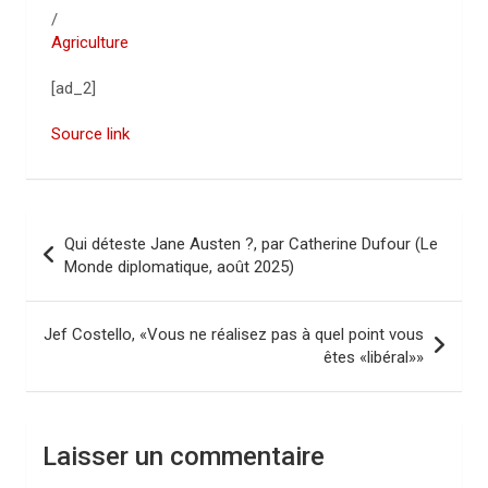
/
Agriculture
[ad_2]
Source link
N
Qui déteste Jane Austen ?, par Catherine Dufour (Le
a
Monde diplomatique, août 2025)
v
i
Jef Costello, «Vous ne réalisez pas à quel point vous
êtes «libéral»»
g
a
t
Laisser un commentaire
i