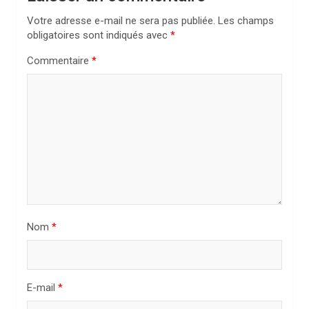
i
Votre adresse e-mail ne sera pas publiée.
Les champs
obligatoires sont indiqués avec
*
o
n
Commentaire
*
d
e
l
’
a
r
t
Nom
*
i
c
l
E-mail
*
e