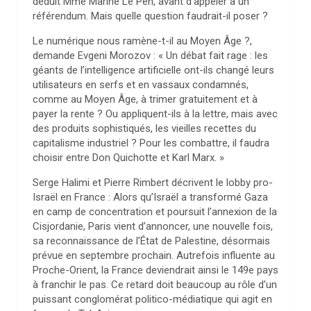
déduit Mme Marine Le Pen, avant d’appeler à un
référendum. Mais quelle question faudrait-il poser ?
Le numérique nous ramène-t-il au Moyen Âge ?,
demande Evgeni Morozov : « Un débat fait rage : les
géants de l’intelligence artificielle ont-ils changé leurs
utilisateurs en serfs et en vassaux condamnés,
comme au Moyen Âge, à trimer gratuitement et à
payer la rente ? Ou appliquent-ils à la lettre, mais avec
des produits sophistiqués, les vieilles recettes du
capitalisme industriel ? Pour les combattre, il faudra
choisir entre Don Quichotte et Karl Marx. »
Serge Halimi et Pierre Rimbert décrivent le lobby pro-
Israël en France : Alors qu’Israël a transformé Gaza
en camp de concentration et poursuit l’annexion de la
Cisjordanie, Paris vient d’annoncer, une nouvelle fois,
sa reconnaissance de l’État de Palestine, désormais
prévue en septembre prochain. Autrefois influente au
Proche-Orient, la France deviendrait ainsi le 149e pays
à franchir le pas. Ce retard doit beaucoup au rôle d’un
puissant conglomérat politico-médiatique qui agit en