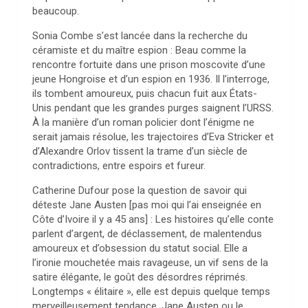
beaucoup.
Sonia Combe s’est lancée dans la recherche du
céramiste et du maître espion : Beau comme la
rencontre fortuite dans une prison moscovite d’une
jeune Hongroise et d’un espion en 1936. Il l’interroge,
ils tombent amoureux, puis chacun fuit aux États-
Unis pendant que les grandes purges saignent l’URSS.
À la manière d’un roman policier dont l’énigme ne
serait jamais résolue, les trajectoires d’Eva Stricker et
d’Alexandre Orlov tissent la trame d’un siècle de
contradictions, entre espoirs et fureur.
Catherine Dufour pose la question de savoir qui
déteste Jane Austen [pas moi qui l’ai enseignée en
Côte d’Ivoire il y a 45 ans] : Les histoires qu’elle conte
parlent d’argent, de déclassement, de malentendus
amoureux et d’obsession du statut social. Elle a
l’ironie mouchetée mais ravageuse, un vif sens de la
satire élégante, le goût des désordres réprimés.
Longtemps « élitaire », elle est depuis quelque temps
merveilleusement tendance. Jane Austen ou le