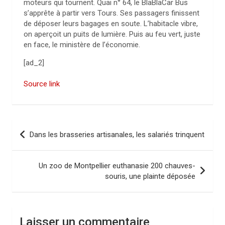
moteurs qui tournent. Quai n° 64, le BlaBlaCar Bus
s’apprête à partir vers Tours. Ses passagers finissent
de déposer leurs bagages en soute. L’habitacle vibre,
on aperçoit un puits de lumière. Puis au feu vert, juste
en face, le ministère de l’économie.
[ad_2]
Source link
N
Dans les brasseries artisanales, les salariés trinquent
a
v
Un zoo de Montpellier euthanasie 200 chauves-
i
souris, une plainte déposée
g
a
Laisser un commentaire
t