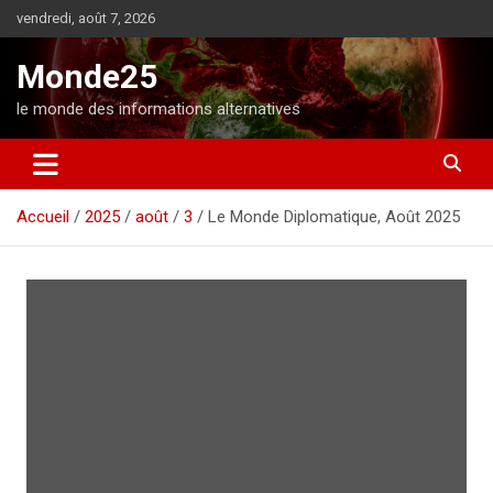
A
vendredi, août 7, 2026
l
l
Monde25
e
r
le monde des informations alternatives
a
u
c
o
Accueil
2025
août
3
Le Monde Diplomatique, Août 2025
n
t
e
n
u