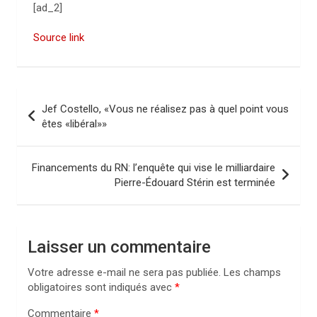
[ad_2]
Source link
N
Jef Costello, «Vous ne réalisez pas à quel point vous
a
êtes «libéral»»
v
i
Financements du RN: l’enquête qui vise le milliardaire
Pierre-Édouard Stérin est terminée
g
a
t
Laisser un commentaire
i
Votre adresse e-mail ne sera pas publiée.
Les champs
o
obligatoires sont indiqués avec
*
n
Commentaire
*