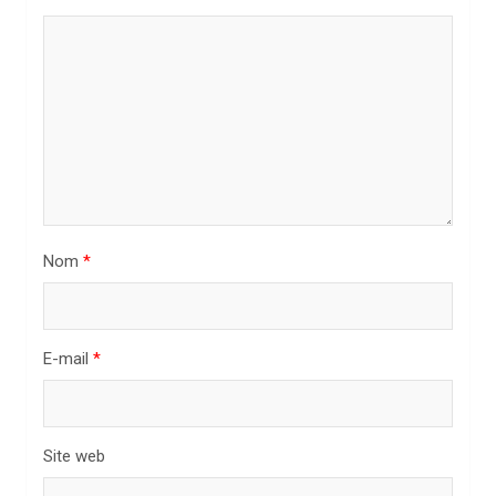
d
e
l
’
a
r
t
i
Nom
*
c
l
E-mail
*
e
Site web