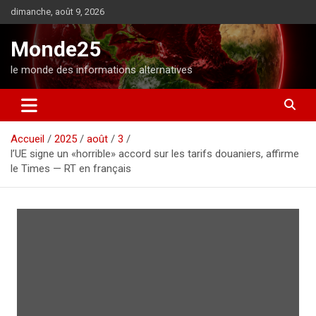
A
dimanche, août 9, 2026
l
l
Monde25
e
r
le monde des informations alternatives
a
u
c
o
Accueil
2025
août
3
n
l’UE signe un «horrible» accord sur les tarifs douaniers, affirme
t
le Times — RT en français
e
n
u