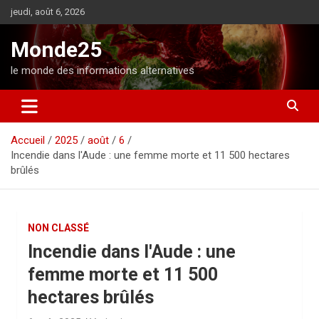
A
jeudi, août 6, 2026
l
l
Monde25
e
r
le monde des informations alternatives
a
u
c
o
Accueil
2025
août
6
n
Incendie dans l'Aude : une femme morte et 11 500 hectares
t
brûlés
e
n
u
NON CLASSÉ
Incendie dans l'Aude : une
femme morte et 11 500
hectares brûlés