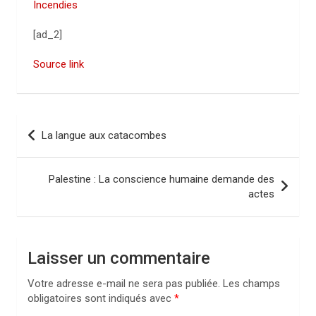
Incendies
[ad_2]
Source link
N
La langue aux catacombes
a
v
Palestine : La conscience humaine demande des
i
actes
g
a
Laisser un commentaire
t
i
Votre adresse e-mail ne sera pas publiée.
Les champs
obligatoires sont indiqués avec
*
o