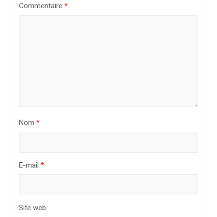
n
Commentaire
*
d
e
l
’
a
r
t
Nom
*
i
c
l
E-mail
*
e
Site web