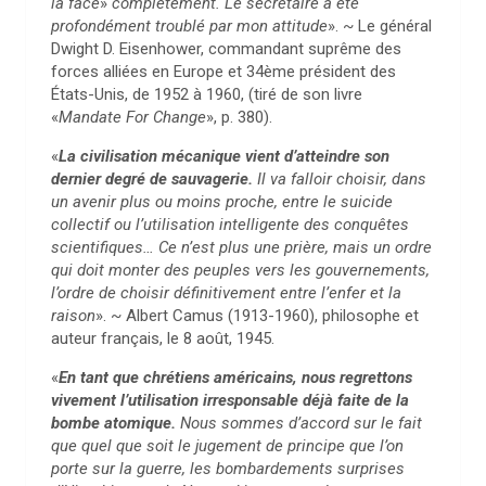
la face
»
complètement. Le secrétaire a été
profondément troublé par mon attitude
». ~ Le général
Dwight D. Eisenhower, commandant suprême des
forces alliées en Europe et 34ème président des
États-Unis, de 1952 à 1960, (tiré de son livre
«
Mandate For Change
», p. 380).
«
La civilisation mécanique vient d’atteindre son
dernier degré de sauvagerie.
Il va falloir choisir, dans
un avenir plus ou moins proche, entre le suicide
collectif ou l’utilisation intelligente des conquêtes
scientifiques… Ce n’est plus une prière, mais un ordre
qui doit monter des peuples vers les gouvernements,
l’ordre de choisir définitivement entre l’enfer et la
raison
». ~ Albert Camus (1913-1960), philosophe et
auteur français, le 8 août, 1945.
«
En tant que chrétiens américains, nous regrettons
vivement l’utilisation irresponsable déjà faite de la
bombe atomique.
Nous sommes d’accord sur le fait
que quel que soit le jugement de principe que l’on
porte sur la guerre, les bombardements surprises