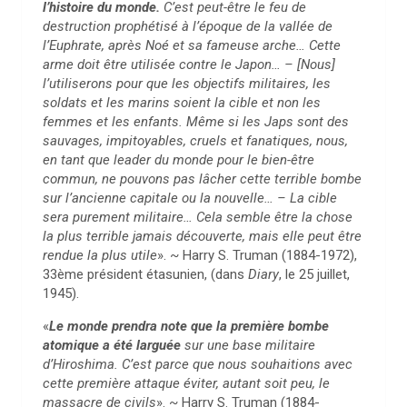
l’histoire du monde.
C’est peut-être le feu de
destruction prophétisé à l’époque de la vallée de
l’Euphrate, après Noé et sa fameuse arche… Cette
arme doit être utilisée contre le Japon… – [Nous]
l’utiliserons pour que les objectifs militaires, les
soldats et les marins soient la cible et non les
femmes et les enfants. Même si les Japs sont des
sauvages, impitoyables, cruels et fanatiques, nous,
en tant que leader du monde pour le bien-être
commun, ne pouvons pas lâcher cette terrible bombe
sur l’ancienne capitale ou la nouvelle… – La cible
sera purement militaire… Cela semble être la chose
la plus terrible jamais découverte, mais elle peut être
rendue la plus utile
». ~ Harry S. Truman (1884-1972),
33ème président étasunien, (dans
Diary
, le 25 juillet,
1945).
«
Le monde prendra note que la première bombe
atomique a été larguée
sur une base militaire
d’Hiroshima. C’est parce que nous souhaitions avec
cette première attaque éviter, autant soit peu, le
massacre de civils
». ~ Harry S. Truman (1884-