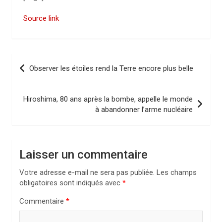
Source link
N
Observer les étoiles rend la Terre encore plus belle
a
v
Hiroshima, 80 ans après la bombe, appelle le monde
i
à abandonner l’arme nucléaire
g
a
Laisser un commentaire
t
i
Votre adresse e-mail ne sera pas publiée.
Les champs
obligatoires sont indiqués avec
*
o
n
Commentaire
*
d