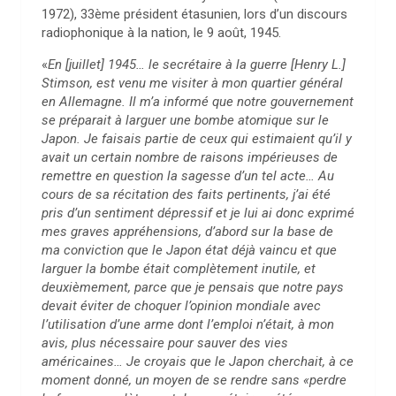
1972), 33ème président étasunien, lors d’un discours
radiophonique à la nation, le 9 août, 1945.
«
En [juillet] 1945… le secrétaire à la guerre [Henry L.]
Stimson, est venu me visiter à mon quartier général
en Allemagne.
Il m’a informé que notre gouvernement
se préparait à larguer une bombe atomique sur le
Japon. Je faisais partie de ceux qui estimaient qu’il y
avait un certain nombre de raisons impérieuses de
remettre en question la sagesse d’un tel acte… Au
cours de sa récitation des faits pertinents, j’ai été
pris d’un sentiment dépressif et je lui ai donc exprimé
mes graves appréhensions, d’abord sur la base de
ma conviction que le Japon état déjà vaincu et que
larguer la bombe était complètement inutile, et
deuxièmement, parce que je pensais que notre pays
devait éviter de choquer l’opinion mondiale avec
l’utilisation d’une arme dont l’emploi n’était, à mon
avis, plus nécessaire pour sauver des vies
américaines… Je croyais que le Japon cherchait, à ce
moment donné, un moyen de se rendre sans «perdre