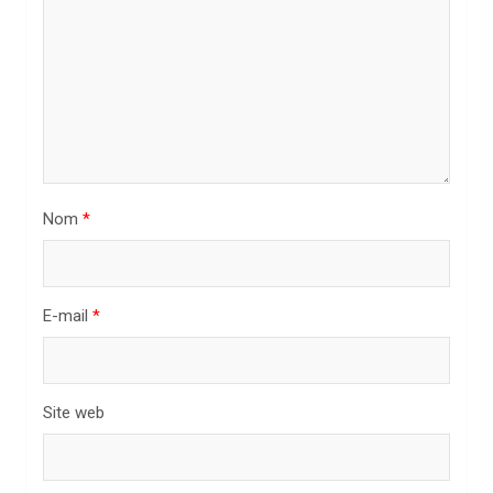
e
l
’
a
r
t
Nom
*
i
c
l
E-mail
*
e
Site web