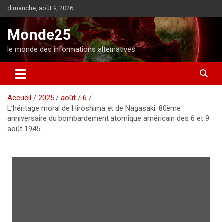
A
dimanche, août 9, 2026
l
l
Monde25
e
r
le monde des informations alternatives
a
u
c
o
Accueil
2025
août
6
n
L’héritage moral de Hiroshima et de Nagasaki. 80ème
t
anniversaire du bombardement atomique américain des 6 et 9
e
août 1945
n
u