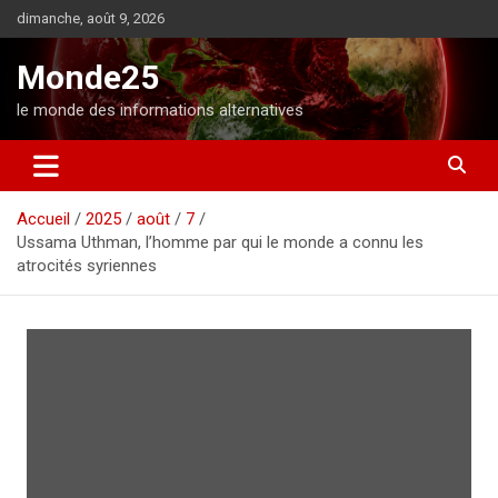
A
dimanche, août 9, 2026
l
l
Monde25
e
r
le monde des informations alternatives
a
u
c
o
Accueil
2025
août
7
n
Ussama Uthman, l’homme par qui le monde a connu les
t
atrocités syriennes
e
n
u