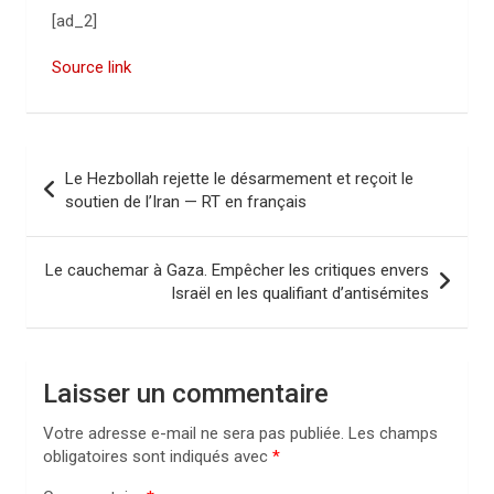
[ad_2]
Source link
N
Le Hezbollah rejette le désarmement et reçoit le
a
soutien de l’Iran — RT en français
v
i
Le cauchemar à Gaza. Empêcher les critiques envers
Israël en les qualifiant d’antisémites
g
a
t
Laisser un commentaire
i
Votre adresse e-mail ne sera pas publiée.
Les champs
o
obligatoires sont indiqués avec
*
n