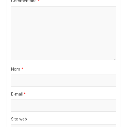
Commentaire
*
d
e
l
’
a
r
t
i
Nom
*
c
l
E-mail
*
e
Site web