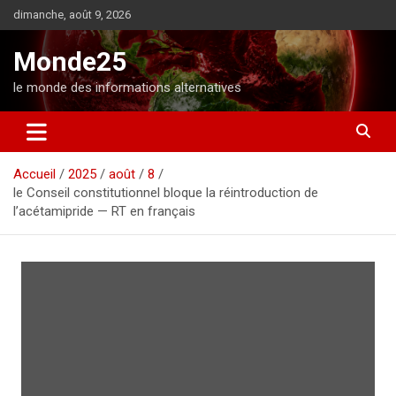
A
dimanche, août 9, 2026
l
l
Monde25
e
r
le monde des informations alternatives
a
u
c
o
Accueil
2025
août
8
n
le Conseil constitutionnel bloque la réintroduction de
t
l’acétamipride — RT en français
e
n
u