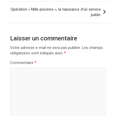
v
i
Opération « Mille piscines », la naissance d’un service
public
g
a
t
Laisser un commentaire
i
Votre adresse e-mail ne sera pas publiée.
Les champs
o
obligatoires sont indiqués avec
*
n
Commentaire
*
d
e
l
’
a
r