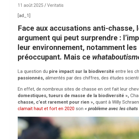
11 août 2025
Veritatis
[ad_1]
Face aux accusations anti-chasse, l
argument qui peut surprendre : l’i
leur environnement, notamment les c
préoccupant. Mais ce
whataboutism
La question du
pire impact
sur la biodiversité
entre les c
passionnés,
alimentés par des chiffres, des études scient
En effet, de nombreux sites de chasse en ont fait leur chev
domestiques, tueurs de masse de la biodiversité »,
Chas
chasse, c’est rarement pour rien »,
quant à Willy Schraen
clamait haut et fort en 2020
son
« problème avec les chats