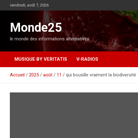
A
vendredi, août 7, 2026
l
l
e
Monde25
r
a
le monde des informations alternatives
u
c
o
MUSIQUE BY VERITATIS
V-RADIOS
n
t
e
Accueil
2025
août
11
qui bousille vraiment la biodiversité 
n
u