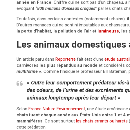
année en France.
Chiffre qui ne sort pas d’un chapeau,
à 
évoquant
“
800 millions d’oiseaux croqués
”
par les chats ch
Toutefois, dans certains contextes (notamment urbains),
i
D’autres menaces qui ne sont ni imputables aux chasseurs,
la perte d’habitat, la pollution de l’air et
lumineuse
, les
Les animaux domestiques à
Un article paru dans
Reporterre
fait état d’une
étude austral
carnivores les plus répandus au monde
et considérés c
multiforme
».
Comme l’indique le professeur Bill Bateman, pr
«
Outre leur comportement prédateur vis-à-
des odeurs, de l’urine et des excréments q
animaux longtemps après leur départ
»
Selon
France Nature Environnement
, une étude américain
chats tuent chaque année aux États-Unis entre 1 et 4 mil
mammifères.
Ce sont surtout
les chats errants ou harets
(
cette prédation.