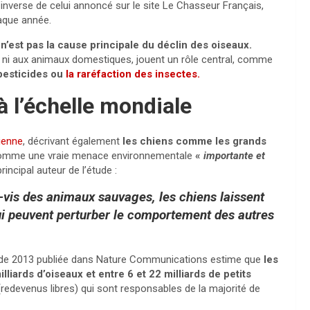
l’inverse de celui annoncé sur le site Le Chasseur
Français,
aque année.
l n’est pas la cause principale du déclin des oiseaux.
 ni aux animaux domestiques, jouent un rôle central, comme
 pesticides ou
la raréfaction des insectes.
 l’échelle mondiale
ienne
, décrivant également
les chiens comme les grands
omme une vraie menace environnementale
«
importante et
incipal auteur de l’étude :
vis des animaux sauvages, les chiens laissent
ui peuvent perturber le comportement des autres
e de 2013 publiée dans Nature Communications estime que
les
liards d’oiseaux et entre 6 et 22 milliards de petits
redevenus libres) qui sont responsables de la majorité de