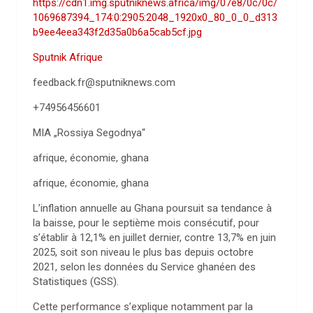
https://cdn1.img.sputniknews.africa/img/07e8/0c/0c/
1069687394_174:0:2905:2048_1920x0_80_0_0_d313
b9ee4eea343f2d35a0b6a5cab5cf.jpg
Sputnik Afrique
feedback.fr@sputniknews.com
+74956456601
MIA „Rossiya Segodnya“
afrique, économie, ghana
afrique, économie, ghana
L’inflation annuelle au Ghana poursuit sa tendance à
la baisse, pour le septième mois consécutif, pour
s’établir à 12,1% en juillet dernier, contre 13,7% en juin
2025, soit son niveau le plus bas depuis octobre
2021, selon les données du Service ghanéen des
Statistiques (GSS).
Cette performance s’explique notamment par la