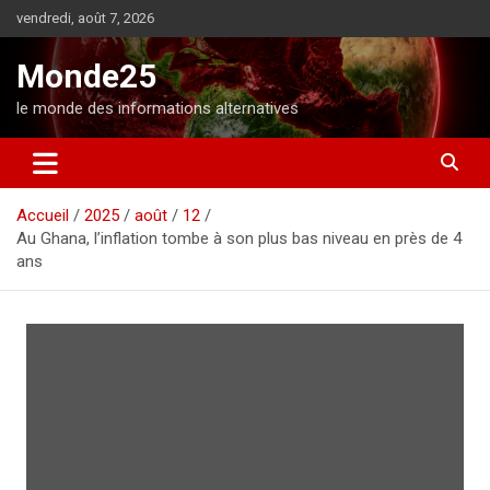
A
vendredi, août 7, 2026
l
l
Monde25
e
r
le monde des informations alternatives
a
u
c
o
Accueil
2025
août
12
n
Au Ghana, l’inflation tombe à son plus bas niveau en près de 4
t
ans
e
n
u