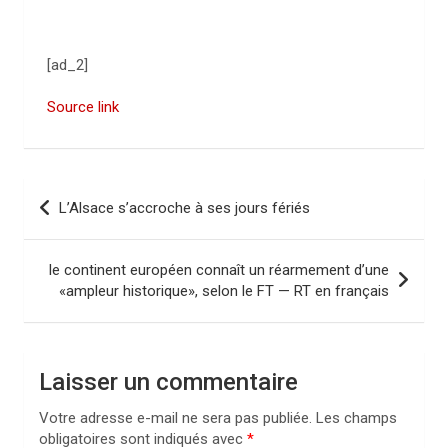
[ad_2]
Source link
N
L’Alsace s’accroche à ses jours fériés
a
v
le continent européen connaît un réarmement d’une
i
«ampleur historique», selon le FT — RT en français
g
a
Laisser un commentaire
t
i
Votre adresse e-mail ne sera pas publiée.
Les champs
obligatoires sont indiqués avec
*