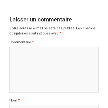
a
t
i
Laisser un commentaire
o
Votre adresse e-mail ne sera pas publiée.
Les champs
n
obligatoires sont indiqués avec
*
d
Commentaire
*
e
l
’
a
r
t
i
Nom
*
c