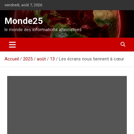
A
vendredi, août 7, 2026
l
l
Monde25
e
r
le monde des informations alternatives
a
u
c
o
Accueil
2025
août
13
Les écrans nous tiennent à cœur
n
t
e
n
u