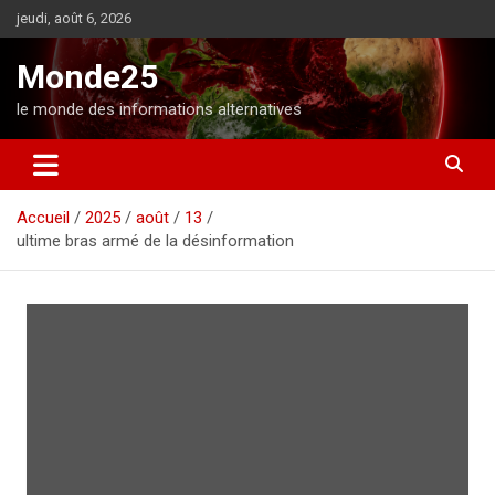
A
jeudi, août 6, 2026
l
l
Monde25
e
r
le monde des informations alternatives
a
u
c
o
Accueil
2025
août
13
n
ultime bras armé de la désinformation
t
e
n
u