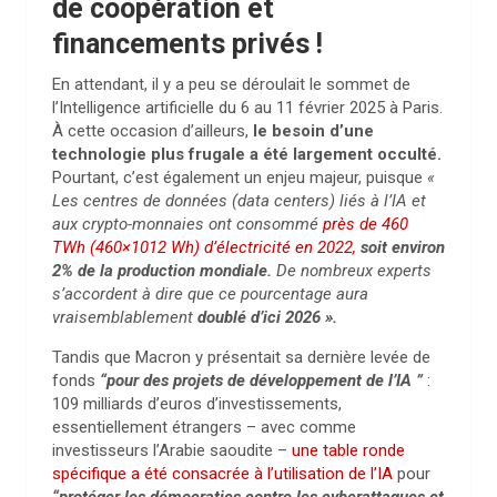
de coopération et
financements privés !
En attendant, il y a peu se déroulait le sommet de
l’Intelligence artificielle du 6 au 11 février 2025 à Paris.
À cette occasion d’ailleurs,
le besoin d’une
technologie plus frugale a été largement occulté.
Pourtant, c’est également un enjeu majeur, puisque
«
Les centres de données (data centers) liés à l’IA et
aux crypto-monnaies ont consommé
près de 460
TWh (460×1012 Wh) d’électricité en 2022,
soit environ
2% de la production mondiale.
De nombreux experts
s’accordent à dire que ce pourcentage aura
vraisemblablement
doublé d’ici 2026 ».
Tandis que Macron y présentait sa dernière levée de
fonds
“pour des projets de développement de l’IA ”
:
109 milliards d’euros d’investissements,
essentiellement étrangers – avec comme
investisseurs l’Arabie saoudite –
une table ronde
spécifique a été consacrée à l’utilisation de l’IA
pour
“protéger les démocraties contre les cyberattaques et