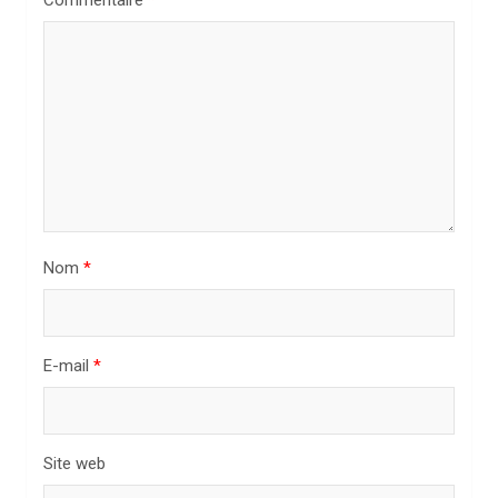
d
e
l
’
a
r
t
i
Nom
*
c
l
E-mail
*
e
Site web