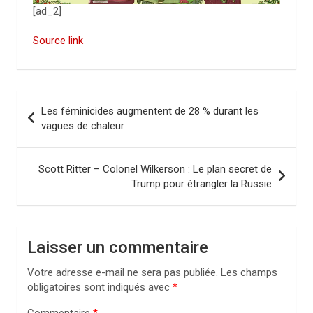
[ad_2]
Source link
N
Les féminicides augmentent de 28 % durant les
a
vagues de chaleur
v
i
Scott Ritter – Colonel Wilkerson : Le plan secret de
Trump pour étrangler la Russie
g
a
t
Laisser un commentaire
i
Votre adresse e-mail ne sera pas publiée.
Les champs
o
obligatoires sont indiqués avec
*
n
Commentaire
*