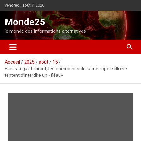
A
vendredi, août 7, 2026
l
l
Monde25
e
r
le monde des informations alternatives
a
u
c
o
Accueil
2025
août
15
n
Face au gaz hilarant, les communes de la métropole lilloise
t
tentent d’interdire un «fléau»
e
n
u