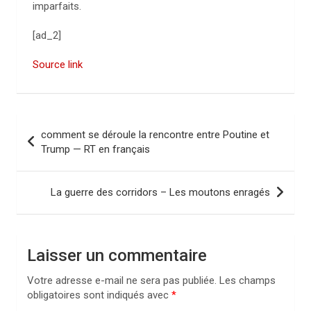
imparfaits.
[ad_2]
Source link
N
comment se déroule la rencontre entre Poutine et
a
Trump — RT en français
v
i
La guerre des corridors – Les moutons enragés
g
a
Laisser un commentaire
t
i
Votre adresse e-mail ne sera pas publiée.
Les champs
obligatoires sont indiqués avec
*
o