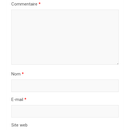
n
Commentaire
*
d
e
l
’
a
r
t
Nom
*
i
c
l
E-mail
*
e
Site web