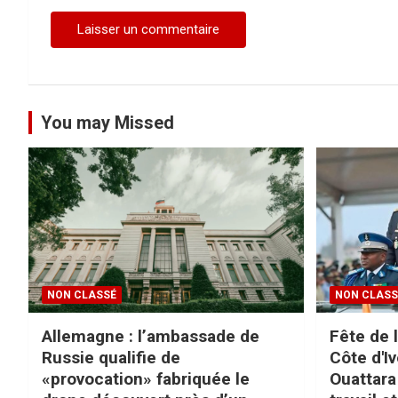
l
e
You may Missed
NON CLASSÉ
NON CLASS
Allemagne : l’ambassade de
Fête de 
Russie qualifie de
Côte d'Iv
«provocation» fabriquée le
Ouattara 