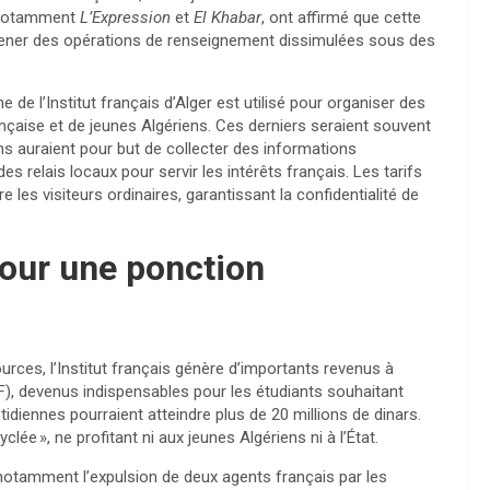
, notamment
L’Expression
et
El Khabar
, ont affirmé que cette
y mener des opérations de renseignement dissimulées sous des
 de l’Institut français d’Alger est utilisé pour organiser des
nçaise et de jeunes Algériens. Ces derniers seraient souvent
ions auraient pour but de collecter des informations
es relais locaux pour servir les intérêts français. Les tarifs
es visiteurs ordinaires, garantissant la confidentialité de
pour une ponction
rces, l’Institut français génère d’importants revenus à
F), devenus indispensables pour les étudiants souhaitant
idiennes pourraient atteindre plus de 20 millions de dinars.
lée », ne profitant ni aux jeunes Algériens ni à l’État.
 notamment l’expulsion de deux agents français par les