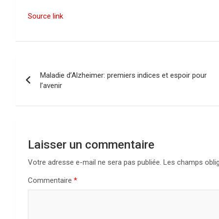
Source link
N
Maladie d’Alzheimer: premiers indices et espoir pour
a
l’avenir
v
i
g
Laisser un commentaire
a
Votre adresse e-mail ne sera pas publiée.
Les champs oblig
Commentaire
*
t
i