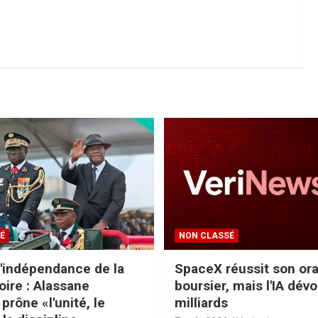
É
NON CLASSÉ
l'indépendance de la
SpaceX réussit son ora
oire : Alassane
boursier, mais l'IA dévo
prône «l'unité, le
milliards