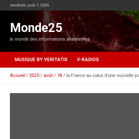
A
vendredi, août 7, 2026
l
l
e
Monde25
r
a
le monde des informations alternatives
u
c
o
MUSIQUE BY VERITATIS
V-RADIOS
n
t
e
Accueil
2025
août
18
la France au cœur d’une nouvelle p
n
u