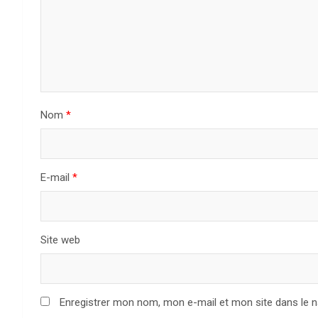
o
n
d
e
Nom
*
l
’
a
E-mail
*
r
t
Site web
i
c
Enregistrer mon nom, mon e-mail et mon site dans le 