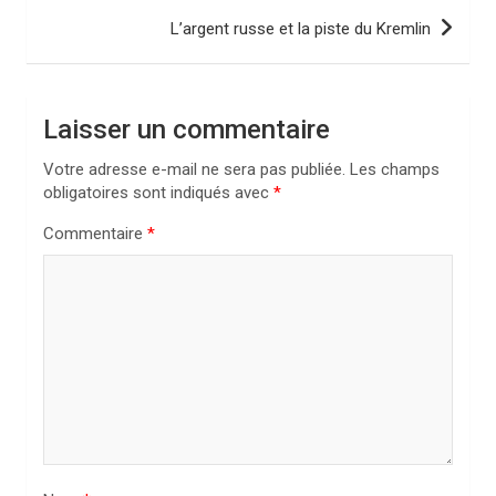
i
L’argent russe et la piste du Kremlin
g
a
Laisser un commentaire
t
i
Votre adresse e-mail ne sera pas publiée.
Les champs
obligatoires sont indiqués avec
*
o
n
Commentaire
*
d
e
l
’
a
r
t