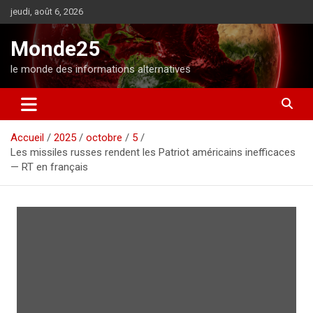
A
jeudi, août 6, 2026
l
l
Monde25
e
r
le monde des informations alternatives
a
u
c
o
Accueil
2025
octobre
5
n
Les missiles russes rendent les Patriot américains inefficaces
t
— RT en français
e
n
u