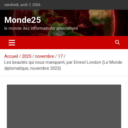
A
vendredi, août 7, 2026
l
l
Monde25
e
r
le monde des informations alternatives
a
u
c
o
Accueil
2025
novembre
17
n
Les beautés qui nous manquent, par Ernest London (Le Monde
t
diplomatique, novembre 2025)
e
n
u