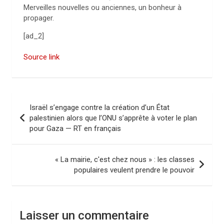
Merveilles nouvelles ou anciennes, un bonheur à
propager.
[ad_2]
Source link
N
Israël s’engage contre la création d’un État
a
palestinien alors que l’ONU s’apprête à voter le plan
pour Gaza — RT en français
v
i
« La mairie, c'est chez nous » : les classes
g
populaires veulent prendre le pouvoir
a
t
i
Laisser un commentaire