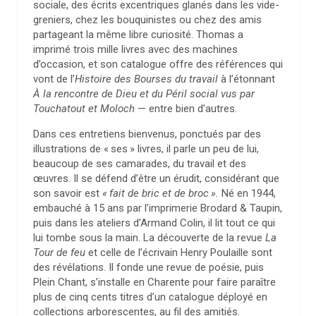
sociale, des écrits excentriques glanés dans les vide-
greniers, chez les bouquinistes ou chez des amis
partageant la même libre curiosité. Thomas a
imprimé trois mille livres avec des machines
d’occasion, et son catalogue offre des références qui
vont de l’
Histoire des Bourses du travail
à l’étonnant
À la rencontre de Dieu et du Péril social vus par
Touchatout et Moloch
— entre bien d’autres.
Dans ces entretiens bienvenus, ponctués par des
illustrations de «
ses
» livres, il parle un peu de lui,
beaucoup de ses camarades, du travail et des
œuvres. Il se défend d’être un érudit, considérant que
son savoir est
«
fait de bric et de broc
».
Né en 1944,
embauché à 15 ans par l’imprimerie Brodard & Taupin,
puis dans les ateliers d’Armand Colin, il lit tout ce qui
lui tombe sous la main. La découverte de la revue
La
Tour de feu
et celle de l’écrivain Henry Poulaille sont
des révélations. Il fonde une revue de poésie, puis
Plein Chant, s’installe en Charente pour faire paraître
plus de cinq cents titres d’un catalogue déployé en
collections arborescentes, au fil des amitiés.