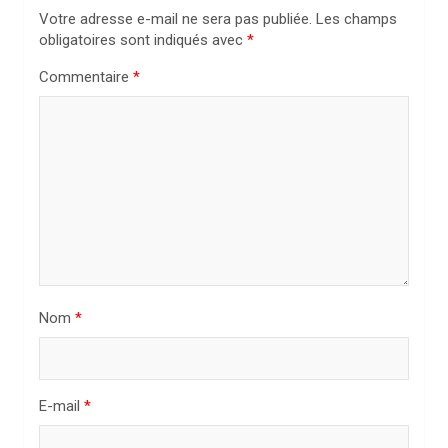
o
Votre adresse e-mail ne sera pas publiée.
Les champs
n
obligatoires sont indiqués avec
*
d
Commentaire
*
e
l
’
a
r
t
i
Nom
*
c
l
e
E-mail
*