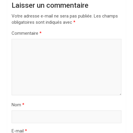
t
Laisser un commentaire
i
Votre adresse e-mail ne sera pas publiée.
Les champs
o
obligatoires sont indiqués avec
*
n
Commentaire
*
d
e
l
’
a
r
t
i
Nom
*
c
l
E-mail
*