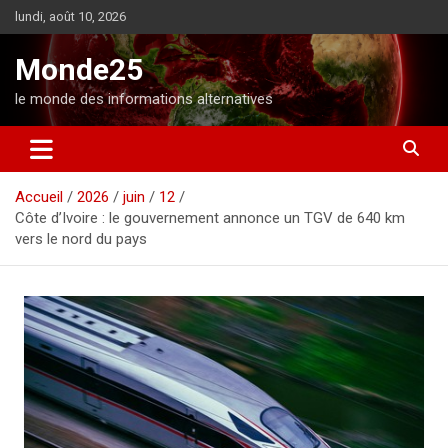
A
lundi, août 10, 2026
l
l
Monde25
e
r
le monde des informations alternatives
a
u
c
o
Accueil
2026
juin
12
n
Côte d’Ivoire : le gouvernement annonce un TGV de 640 km
t
vers le nord du pays
e
n
u