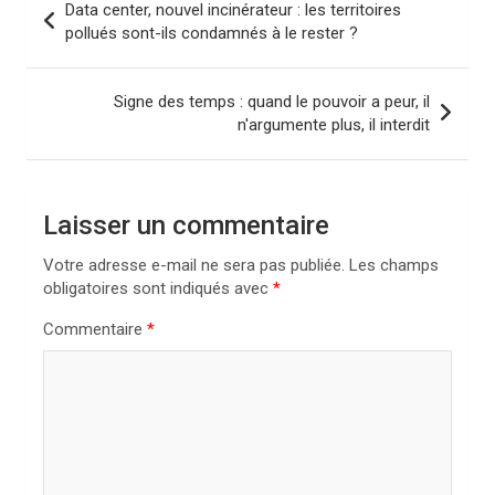
Data center, nouvel incinérateur : les territoires
a
pollués sont-ils condamnés à le rester ?
v
i
Signe des temps : quand le pouvoir a peur, il
n'argumente plus, il interdit
g
a
t
Laisser un commentaire
i
Votre adresse e-mail ne sera pas publiée.
Les champs
o
obligatoires sont indiqués avec
*
n
Commentaire
*
d
e
l
’
a