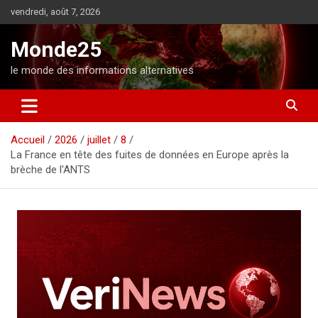
A
vendredi, août 7, 2026
l
l
Monde25
e
r
le monde des informations alternatives
a
u
c
o
Accueil
2026
juillet
8
n
La France en tête des fuites de données en Europe après la
t
brèche de l'ANTS
e
n
u