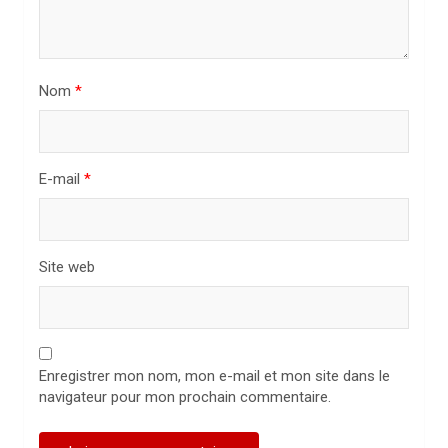
r
t
i
Nom
*
c
l
E-mail
*
e
Site web
Enregistrer mon nom, mon e-mail et mon site dans le
navigateur pour mon prochain commentaire.