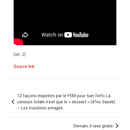
[ad_2]
Source link
N
12 façons inspirées par le FEM pour tuer l’info La
a
censure totale n’est que le « dessert » (d’Ivo Sasek)
– Les moutons enragés
v
i
Demain, il rase gratis
g