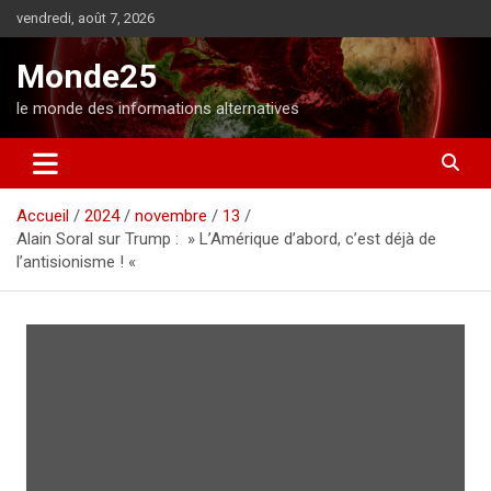
A
vendredi, août 7, 2026
l
l
Monde25
e
r
le monde des informations alternatives
a
u
c
o
Accueil
2024
novembre
13
n
Alain Soral sur Trump : » L’Amérique d’abord, c’est déjà de
t
l’antisionisme ! «
e
n
u