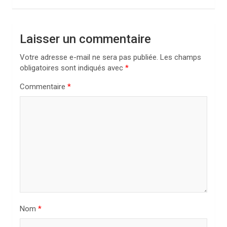
a
t
Laisser un commentaire
i
Votre adresse e-mail ne sera pas publiée.
Les champs
o
obligatoires sont indiqués avec
*
n
Commentaire
*
d
e
l
’
a
r
t
i
Nom
*
c