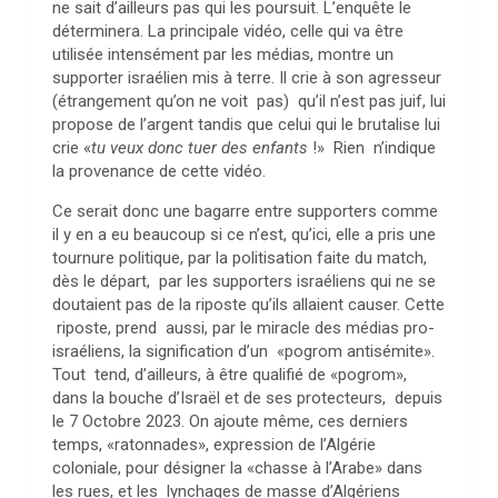
ne sait d’ailleurs pas qui les poursuit. L’enquête le
déterminera. La principale vidéo, celle qui va être
utilisée intensément par les médias, montre un
supporter israélien mis à terre. Il crie à son agresseur
(étrangement qu’on ne voit pas) qu’il n’est pas juif, lui
propose de l’argent tandis que celui qui le brutalise lui
crie «
tu veux donc tuer des enfants
!» Rien n’indique
la provenance de cette vidéo.
Ce serait donc une bagarre entre supporters comme
il y en a eu beaucoup si ce n’est, qu’ici, elle a pris une
tournure politique, par la politisation faite du match,
dès le départ, par les supporters israéliens qui ne se
doutaient pas de la riposte qu’ils allaient causer. Cette
riposte, prend aussi, par le miracle des médias pro-
israéliens, la signification d’un «pogrom antisémite».
Tout tend, d’ailleurs, à être qualifié de «pogrom»,
dans la bouche d’Israël et de ses protecteurs, depuis
le 7 Octobre 2023. On ajoute même, ces derniers
temps, «ratonnades», expression de l’Algérie
coloniale, pour désigner la «chasse à l’Arabe» dans
les rues, et les lynchages de masse d’Algériens