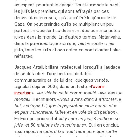
anticipent pourtant le danger. Tout le monde le sent,
les juifs les premiers, qui sont effrayés par ces
dérives dangereuses, qu’a accéléré le génocide de
Gaza. On peut craindre qu’ils se multiplient un peu
partout en Occident au détriment des communautés
juives dans le monde. En d’autres termes, Netanyahu,
dans la pure idéologie sioniste, veut «mouiller» les
juifs, tous les juifs et ses actes en sont d’autant plus
néfastes.
Jacques Attali, brillant intellectuel lorsqu’il a l’audace
de se détacher d’une certaine dictature
communautaire et de lui dire quelques vérités,
signalait déjà en 2007, dans un texte, «
l’avenir
incertain
», «
le déclin de la communauté juive dans le
monde
». Il écrit alors «
Nous avons donc à affronter le
fait, souligne-t-il, que la population juive est de plus
en plus minoritaire, faible et en voie de disparition
».
En Europe, poursuit-il
, «Il y aura un jour, 3 millions de
juifs et 50 millions de musulmans».
Et il en conclut,
«
par rapport à cela, il faut tout faire pour que cette