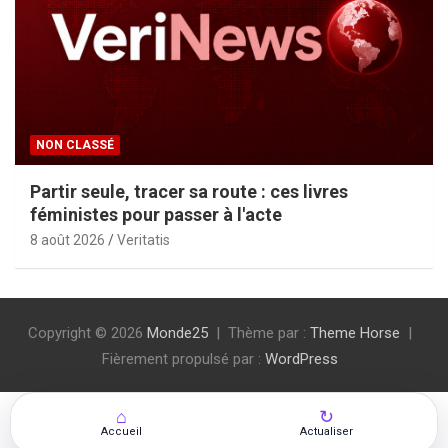
NON CLASSÉ
Partir seule, tracer sa route : ces livres
féministes pour passer à l'acte
8 août 2026
Veritatis
Copyright © 2026
Monde25
Thème par :
Theme Horse
Fièrement propulsé par :
WordPress
⌂
↻
Accueil
Actualiser