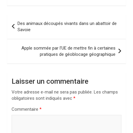
N
Des animaux découpés vivants dans un abattoir de
a
Savoie
v
i
Apple sommée par l’UE de mettre fin à certaines
pratiques de géoblocage géographique
g
a
t
Laisser un commentaire
i
Votre adresse e-mail ne sera pas publiée.
Les champs
o
obligatoires sont indiqués avec
*
n
Commentaire
*
d
e