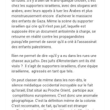
diffusés. S’il y a bien de «l’anti-quelque chose», c’est
chez les supporters israéliens, avec des slogans anti
arabes, avec leurs appels à tuer les Arabes et plus
monstrueusement encore d’achever le massacre
des enfants de Gaza. Même la scène du supporter
israélien qui crie qu’il n’est pas juif, laquelle est
supposée être un document antisémite à charge, se
retourne en réalité contre les propagandistes
puisqu’elle permet de savoir qu’il a crié à l’assassinat
des enfants palestiniens.
Rien ne permet de dire «qu’il y a eu dans les rues une
chasse aux juifs». Des juifs d’Amsterdam ont-ils été
visés ? Il s’agit de supporters israéliens, d’une équipe
israélienne, agressés en tant que tels.
On peut classer de même dans les non-dits, le
silence médiatique occidental incroyable sur le fait
qu’Israël, Etat situé au Proche Orient, participe aux
compétitions européennes. C’est donc une anomalie
géographique. C’est la définition même de la colonie.
C’est reconnaitre, de fait, qu’Israël est étranger