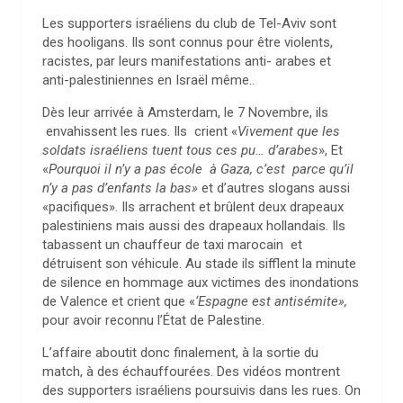
Les supporters israéliens du club de Tel-Aviv sont
des hooligans. Ils sont connus pour être violents,
racistes, par leurs manifestations anti- arabes et
anti-palestiniennes en Israël même..
Dès leur arrivée à Amsterdam, le 7 Novembre, ils
envahissent les rues. Ils crient «
Vivement que les
soldats israéliens tuent tous ces pu… d’arabes
», Et
«
Pourquoi il n’y a pas école à Gaza, c’est parce qu’il
n’y a pas d’enfants la bas»
et d’autres slogans aussi
«pacifiques». Ils arrachent et brûlent deux drapeaux
palestiniens mais aussi des drapeaux hollandais. Ils
tabassent un chauffeur de taxi marocain et
détruisent son véhicule. Au stade ils sifflent la minute
de silence en hommage aux victimes des inondations
de Valence et crient que «
‘Espagne est antisémite»,
pour avoir reconnu l’État de Palestine.
L’affaire aboutit donc finalement, à la sortie du
match, à des échauffourées. Des vidéos montrent
des supporters israéliens poursuivis dans les rues. On