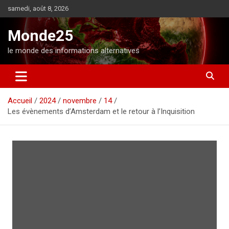
A
samedi, août 8, 2026
l
l
Monde25
e
r
le monde des informations alternatives
a
u
c
o
Accueil
2024
novembre
14
n
Les évènements d’Amsterdam et le retour à l’Inquisition
t
e
n
u