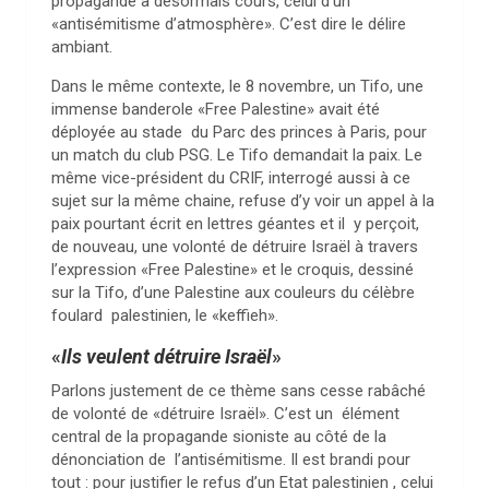
propagande a désormais cours, celui d’un
«antisémitisme d’atmosphère». C’est dire le délire
ambiant.
Dans le même contexte, le 8 novembre, un Tifo, une
immense banderole «Free Palestine» avait été
déployée au stade du Parc des princes à Paris, pour
un match du club PSG. Le Tifo demandait la paix. Le
même vice-président du CRIF, interrogé aussi à ce
sujet sur la même chaine, refuse d’y voir un appel à la
paix pourtant écrit en lettres géantes et il y perçoit,
de nouveau, une volonté de détruire Israël à travers
l’expression «Free Palestine» et le croquis, dessiné
sur la Tifo, d’une Palestine aux couleurs du célèbre
foulard palestinien, le «keffieh».
«
Ils veulent détruire Israël
»
Parlons justement de ce thème sans cesse rabâché
de volonté de «détruire Israël». C’est un élément
central de la propagande sioniste au côté de la
dénonciation de l’antisémitisme. Il est brandi pour
tout : pour justifier le refus d’un Etat palestinien , celui