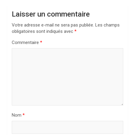
t
Laisser un commentaire
i
Votre adresse e-mail ne sera pas publiée.
Les champs
o
obligatoires sont indiqués avec
*
n
Commentaire
*
d
e
l
’
a
r
t
i
Nom
*
c
l