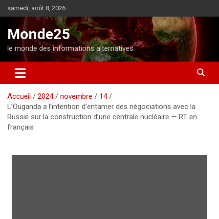
A
samedi, août 8, 2026
l
l
Monde25
e
r
le monde des informations alternatives
a
u
c
o
Accueil
2024
novembre
14
n
L’Ouganda a l’intention d’entamer des négociations avec la
t
Russie sur la construction d’une centrale nucléaire — RT en
e
français
n
u