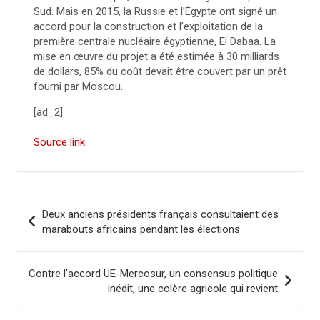
Sud. Mais en 2015, la Russie et l’Égypte ont signé un
accord pour la construction et l’exploitation de la
première centrale nucléaire égyptienne, El Dabaa. La
mise en œuvre du projet a été estimée à 30 milliards
de dollars, 85% du coût devait être couvert par un prêt
fourni par Moscou.
[ad_2]
Source link
N
Deux anciens présidents français consultaient des
a
marabouts africains pendant les élections
v
i
Contre l’accord UE-Mercosur, un consensus politique
inédit, une colère agricole qui revient
g
a