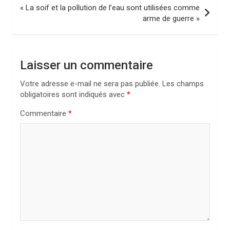
i
« La soif et la pollution de l’eau sont utilisées comme
arme de guerre »
g
a
t
Laisser un commentaire
i
Votre adresse e-mail ne sera pas publiée.
Les champs
o
obligatoires sont indiqués avec
*
n
Commentaire
*
d
e
l
’
a
r
t