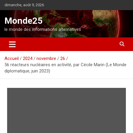
A
dimanche, août 9, 2026
l
l
Monde25
e
r
le monde des informations alternatives
a
u
c
o
Accueil
2024
novembre
26
n
56 réacteurs nucléaires en activité, par Cécile Marin (Le Monde
t
diplomatique, juin 2023)
e
n
u