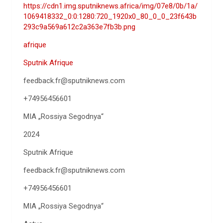
https://cdn1.img.sputniknews.africa/img/07e8/0b/1a/
1069418332_0:0:1280:720_1920x0_80_0_0_23f643b
293c9a569a612c2a363e7fb3b.png
afrique
Sputnik Afrique
feedback.fr@sputniknews.com
+74956456601
MIA „Rossiya Segodnya“
2024
Sputnik Afrique
feedback.fr@sputniknews.com
+74956456601
MIA „Rossiya Segodnya“