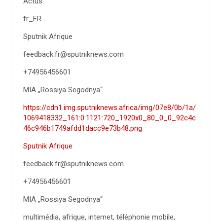
Actus
fr_FR
Sputnik Afrique
feedback.fr@sputniknews.com
+74956456601
MIA „Rossiya Segodnya“
https://cdn1.img.sputniknews.africa/img/07e8/0b/1a/
1069418332_161:0:1121:720_1920x0_80_0_0_92c4c
46c946b1749afdd1dacc9e73b48.png
Sputnik Afrique
feedback.fr@sputniknews.com
+74956456601
MIA „Rossiya Segodnya“
multimédia, afrique, internet, téléphonie mobile,