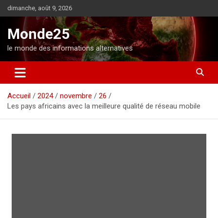
A
dimanche, août 9, 2026
l
l
Monde25
e
r
le monde des informations alternatives
a
u
c
o
Accueil
2024
novembre
26
n
Les pays africains avec la meilleure qualité de réseau mobile
t
e
n
u