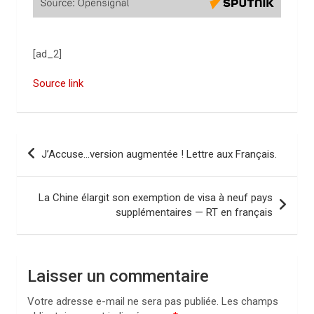
[ad_2]
Source link
N
J’Accuse…version augmentée ! Lettre aux Français.
a
v
La Chine élargit son exemption de visa à neuf pays
i
supplémentaires — RT en français
g
a
Laisser un commentaire
t
i
Votre adresse e-mail ne sera pas publiée.
Les champs