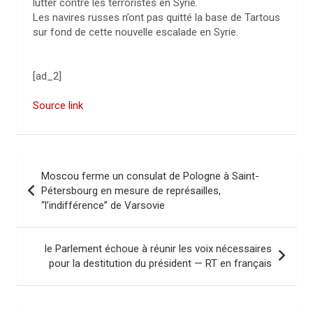
lutter contre les terroristes en Syrie.
Les navires russes n’ont pas quitté la base de Tartous
sur fond de cette nouvelle escalade en Syrie.
[ad_2]
Source link
N
Moscou ferme un consulat de Pologne à Saint-
a
Pétersbourg en mesure de représailles,
“l’indifférence” de Varsovie
v
i
le Parlement échoue à réunir les voix nécessaires
g
pour la destitution du président — RT en français
a
t