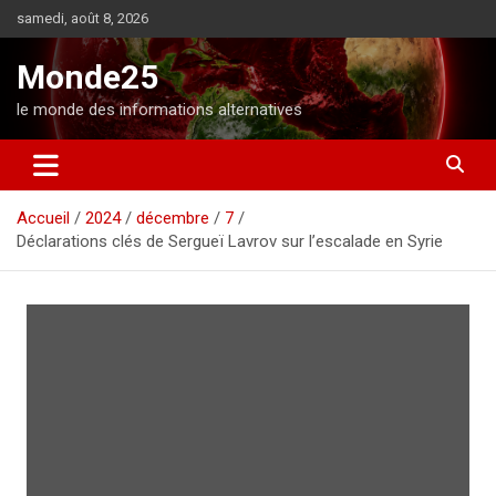
A
samedi, août 8, 2026
l
l
Monde25
e
r
le monde des informations alternatives
a
u
c
o
Accueil
2024
décembre
7
n
Déclarations clés de Sergueï Lavrov sur l’escalade en Syrie
t
e
n
u