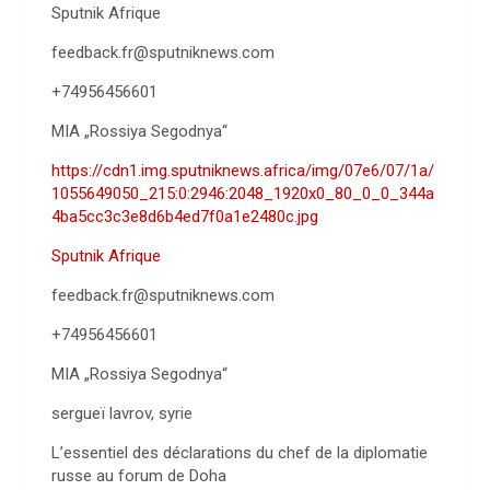
Sputnik Afrique
feedback.fr@sputniknews.com
+74956456601
MIA „Rossiya Segodnya“
https://cdn1.img.sputniknews.africa/img/07e6/07/1a/
1055649050_215:0:2946:2048_1920x0_80_0_0_344a
4ba5cc3c3e8d6b4ed7f0a1e2480c.jpg
Sputnik Afrique
feedback.fr@sputniknews.com
+74956456601
MIA „Rossiya Segodnya“
sergueï lavrov, syrie
L’essentiel des déclarations du chef de la diplomatie
russe au forum de Doha