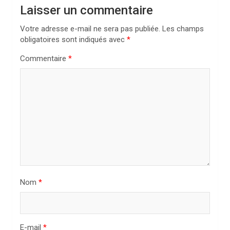
i
Laisser un commentaire
o
Votre adresse e-mail ne sera pas publiée.
Les champs
n
obligatoires sont indiqués avec
*
d
Commentaire
*
e
l
’
a
r
t
i
Nom
*
c
l
e
E-mail
*