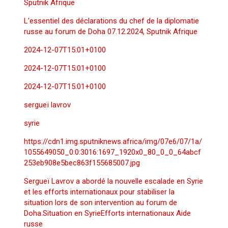
Sputnik Afrique
L’essentiel des déclarations du chef de la diplomatie
russe au forum de Doha 07.12.2024, Sputnik Afrique
2024-12-07T15:01+0100
2024-12-07T15:01+0100
2024-12-07T15:01+0100
sergueï lavrov
syrie
https://cdn1.img.sputniknews.africa/img/07e6/07/1a/
1055649050_0:0:3016:1697_1920x0_80_0_0_64abcf
253eb908e5bec863f155685007.jpg
Sergueï Lavrov a abordé la nouvelle escalade en Syrie
et les efforts internationaux pour stabiliser la
situation lors de son intervention au forum de
Doha.Situation en SyrieEfforts internationaux Aide
russe