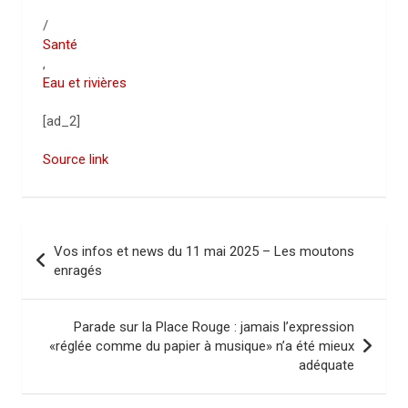
/
Santé
,
Eau et rivières
[ad_2]
Source link
N
Vos infos et news du 11 mai 2025 – Les moutons
a
enragés
v
i
Parade sur la Place Rouge : jamais l’expression
«réglée comme du papier à musique» n’a été mieux
g
adéquate
a