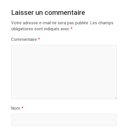
t
i
Laisser un commentaire
o
Votre adresse e-mail ne sera pas publiée.
Les champs
n
obligatoires sont indiqués avec
*
d
Commentaire
*
e
l
’
a
r
t
i
Nom
*
c
l