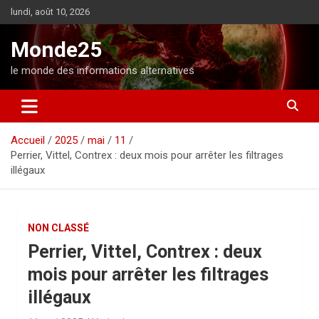
A
lundi, août 10, 2026
l
l
Monde25
e
r
le monde des informations alternatives
a
u
c
o
Accueil
2025
mai
11
n
Perrier, Vittel, Contrex : deux mois pour arrêter les filtrages
t
illégaux
e
n
u
NON CLASSÉ
Perrier, Vittel, Contrex : deux
mois pour arrêter les filtrages
illégaux