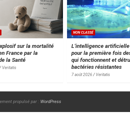
NON CLASSÉ
xplosif sur la mortalité
L’intelligence artificiell
 en France par la
pour la première fois de
de la Santé
qui fonctionnent et détr
bactéries résistantes
Veritatis
7 août 2026
Veritatis
rement propulsé par :
WordPress