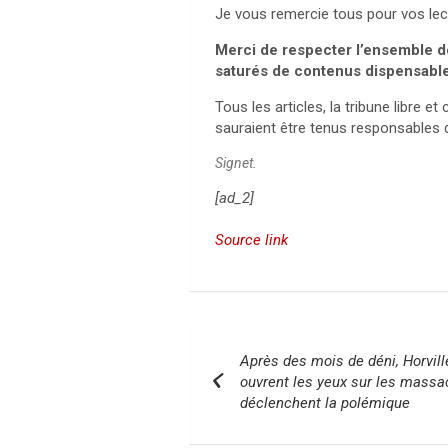
Je vous remercie tous pour vos lect
Merci de respecter l’ensemble de
saturés de contenus dispensabl
Tous les articles, la tribune libre
sauraient être tenus responsables d
Signet
.
[ad_2]
Source link
N
Après des mois de déni, Horville
a
ouvrent les yeux sur les massa
déclenchent la polémique
v