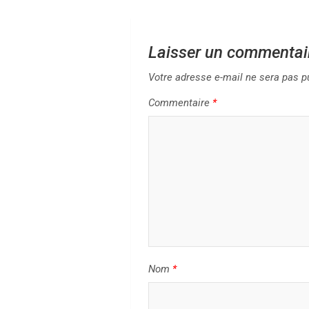
i
g
Laisser un commentai
a
Votre adresse e-mail ne sera pas p
t
Commentaire
*
i
o
n
d
e
l
Nom
*
’