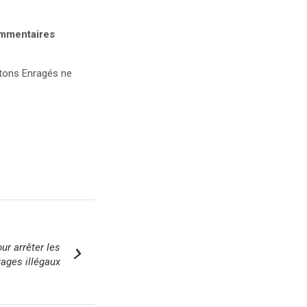
commentaires
outons Enragés ne
our arrêter les
trages illégaux