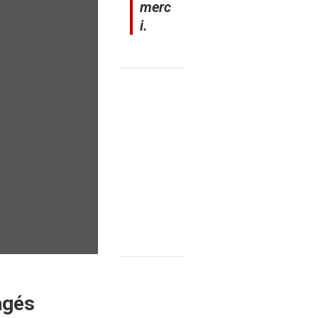
merc
i.
agés