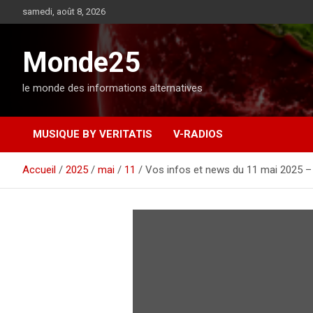
A
samedi, août 8, 2026
l
l
e
Monde25
r
a
le monde des informations alternatives
u
c
o
MUSIQUE BY VERITATIS
V-RADIOS
n
t
e
Accueil
2025
mai
11
Vos infos et news du 11 mai 2025 
n
u