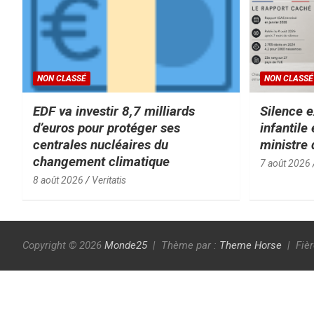
NON CLASSÉ
NON CLASSÉ
EDF va investir 8,7 milliards
Silence e
d’euros pour protéger ses
infantile
centrales nucléaires du
ministre 
changement climatique
7 août 2026
8 août 2026
Veritatis
Copyright © 2026
Monde25
Thème par :
Theme Horse
Fiè