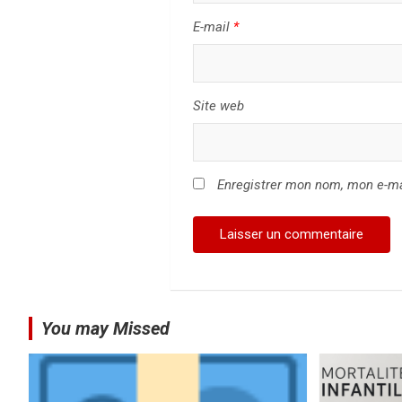
a
E-mail
*
r
t
Site web
i
c
Enregistrer mon nom, mon e-ma
l
e
You may Missed