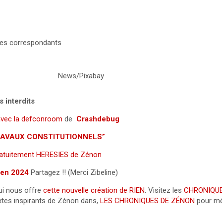
mes correspondants
News/Pixabay
s interdits
 avec la defconroom
de
Crashdebug
 “TRAVAUX CONSTITUTIONNELS”
gratuitement HERESIES de Zénon
e en 2024
Partagez !! (Merci Zibeline)
ui nous offre
cette nouvelle création de RIEN
. Visitez les
CHRONIQUE
extes inspirants de Zénon dans,
LES CHRONIQUES DE ZÉNON
pour mé