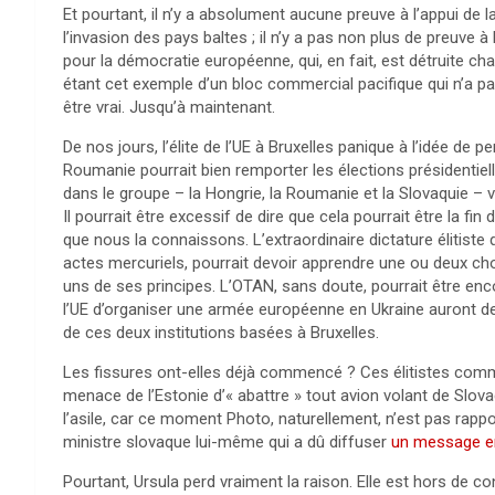
Et pourtant, il n’y a absolument aucune preuve à l’appui de 
l’invasion des pays baltes ; il n’y a pas non plus de preuve à
pour la démocratie européenne, qui, en fait, est détruite cha
étant cet exemple d’un bloc commercial pacifique qui n’a pa
être vrai. Jusqu’à maintenant.
De nos jours, l’élite de l’UE à Bruxelles panique à l’idée de 
Roumanie pourrait bien remporter les élections présidentielles
dans le groupe – la Hongrie, la Roumanie et la Slovaquie – v
Il pourrait être excessif de dire que cela pourrait être la fin 
que nous la connaissons. L’extraordinaire dictature élitiste
actes mercuriels, pourrait devoir apprendre une ou deux c
uns de ses principes. L’OTAN, sans doute, pourrait être enc
l’UE d’organiser une armée européenne en Ukraine auront de
de ces deux institutions basées à Bruxelles.
Les fissures ont-elles déjà commencé ? Ces élitistes comme 
menace de l’Estonie d’« abattre » tout avion volant de Slov
l’asile, car ce moment Photo, naturellement, n’est pas rapp
ministre slovaque lui-même qui a dû diffuser
un message en 
Pourtant, Ursula perd vraiment la raison. Elle est hors de c