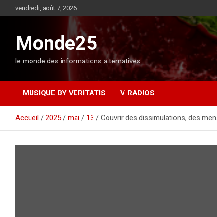
A
vendredi, août 7, 2026
l
l
e
Monde25
r
a
le monde des informations alternatives
u
c
o
MUSIQUE BY VERITATIS
V-RADIOS
n
t
e
Accueil
2025
mai
13
Couvrir des dissimulations, des mens
n
u