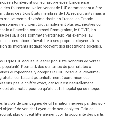
 européen tomberont sur leur propre épée. L’ingérence
même des fausses nouvelles venant de l’UE commencent à être
nt dans ces trois États membres de l’UE récalcitrants mais à
des mouvements d’extrême droite en France, en Grande-
 personnes ne croient tout simplement plus aux inepties qui
igeants à Bruxelles concernant l’immigration, le COVID, les
se de l’UE à des sommets vertigineux. Par exemple, au
 les prestations d’invalidité à ses propres citoyens alors
lion de migrants illégaux recevant des prestations sociales,
 lu que l’UE accuse le leader populiste hongrois de verser
 popularité. Pourtant, des centaines de journalistes à
 chaînes européennes, y compris la BBC lorsque le Royaume-
gratuits leur faisant potentiellement économiser des
ssons pas le chiffre exact, car tout est naturellement
 doit être notée pour ce qu’elle est : l’hôpital qui se moque
tes la cible de campagnes de diffamation menées par des soi-
l objectif de von der Leyen et de ses acolytes. Cela se
accroît, plus on peut littéralement voir la popularité des partis