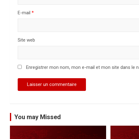
a
E-mail
*
r
t
Site web
i
c
Enregistrer mon nom, mon e-mail et mon site dans le 
l
e
You may Missed