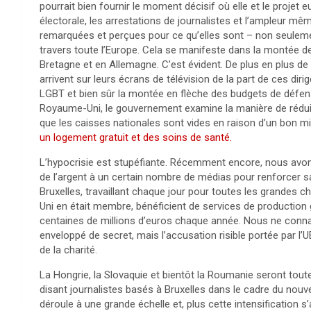
pourrait bien fournir le moment décisif où elle et le projet
électorale, les arrestations de journalistes et l’ampleur 
remarquées et perçues pour ce qu’elles sont – non seuleme
travers toute l’Europe. Cela se manifeste dans la montée 
Bretagne et en Allemagne. C’est évident. De plus en plus de
arrivent sur leurs écrans de télévision de la part de ces dir
LGBT et bien sûr la montée en flèche des budgets de défen
Royaume-Uni, le gouvernement examine la manière de réduire
que les caisses nationales sont vides en raison d’un bon mil
un logement gratuit et des soins de santé.
L’hypocrisie est stupéfiante. Récemment encore, nous avons
de l’argent à un certain nombre de médias pour renforcer sa
Bruxelles, travaillant chaque jour pour toutes les grandes
Uni en était membre, bénéficient de services de production 
centaines de millions d’euros chaque année. Nous ne connai
enveloppé de secret, mais l’accusation risible portée par l’UE
de la charité.
La Hongrie, la Slovaquie et bientôt la Roumanie seront tou
disant journalistes basés à Bruxelles dans le cadre du nouve
déroule à une grande échelle et, plus cette intensification s’