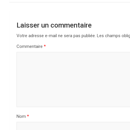
i
g
Laisser un commentaire
a
Votre adresse e-mail ne sera pas publiée.
Les champs oblig
t
Commentaire
*
i
o
n
d
e
l
Nom
*
’