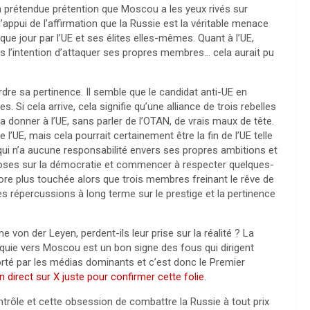
la prétendue prétention que Moscou a les yeux rivés sur
 l’appui de l’affirmation que la Russie est la véritable menace
que jour par l’UE et ses élites elles-mêmes. Quant à l’UE,
s l’intention d’attaquer ses propres membres… cela aurait pu
perdre sa pertinence. Il semble que le candidat anti-UE en
. Si cela arrive, cela signifie qu’une alliance de trois rebelles
a donner à l’UE, sans parler de l’OTAN, de vrais maux de tête.
de l’UE, mais cela pourrait certainement être la fin de l’UE telle
 qui n’a aucune responsabilité envers ses propres ambitions et
hoses sur la démocratie et commencer à respecter quelques-
ore plus touchée alors que trois membres freinant le rêve de
s répercussions à long terme sur le prestige et la pertinence
von der Leyen, perdent-ils leur prise sur la réalité ? La
aquie vers Moscou est un bon signe des fous qui dirigent
orté par les médias dominants et c’est donc le Premier
direct sur X juste pour confirmer cette folie
.
ontrôle et cette obsession de combattre la Russie à tout prix