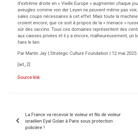
d’extrême droite en « Vieille Europe » augmenter chaque jo
aveugles comme von der Leyen ne peuvent même pas voir, é
sales coups nécessaires à cet effet. Mais toute la machin
croient encore, que ce soit à propos de la « menace » russe,
sûr des vaccins. Tous ces domaines représentent des centa
aux caisses privées et il y a encore, malheureusement, un
faire le lien.
Par Martin Jay | Strategic Culture Foundation | 12 mai 2025
[ad_2]
Source link
N
La France va recevoir le violeur et fils de violeur
a
israélien Eyal Golan à Paris sous protection
policière !
v