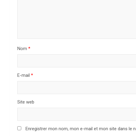
n
d
e
l
Nom
*
’
a
E-mail
*
r
t
Site web
i
c
Enregistrer mon nom, mon e-mail et mon site dans le 
l