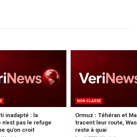
É
NON CLASSÉ
ti inadapté : la
Ormuz : Téhéran et Ma
 n'est pas le refuge
tracent leur route, Wa
ue qu'on croit
reste à quai