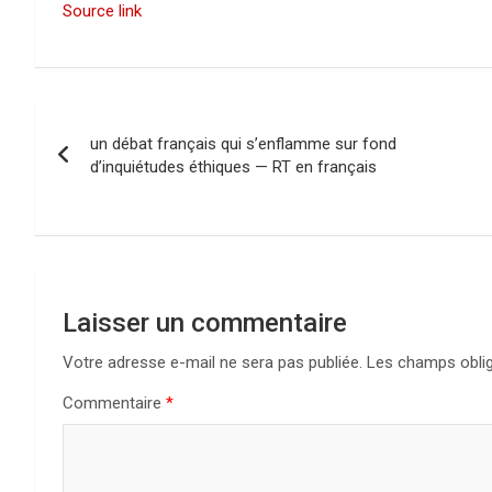
Source link
N
un débat français qui s’enflamme sur fond
a
d’inquiétudes éthiques — RT en français
v
i
g
Laisser un commentaire
a
Votre adresse e-mail ne sera pas publiée.
Les champs oblig
t
Commentaire
*
i
o