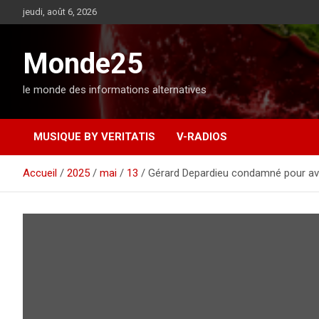
A
jeudi, août 6, 2026
l
l
e
Monde25
r
a
le monde des informations alternatives
u
c
o
MUSIQUE BY VERITATIS
V-RADIOS
n
t
e
Accueil
2025
mai
13
Gérard Depardieu condamné pour av
n
u