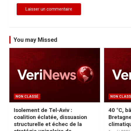
e
You may Missed
NON CLASSÉ
NON CLASS
Isolement de Tel-Aviv :
40 °C, bâ
coalition éclatée, dissuasion
Bretagne
structurelle et échec de la
climatiq