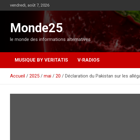
A
vendredi, août 7, 2026
l
l
e
Monde25
r
a
le monde des informations alternatives
u
c
o
MUSIQUE BY VERITATIS
V-RADIOS
n
t
e
Accueil
2025
mai
20
Déclaration du Pakistan sur les all
n
u