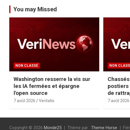
You may Missed
NON CLASSÉ
NON CLASS
Washington resserre la vis sur
Chassés 
les IA fermées et épargne
postier
l'open source
de rattr
7 août 2026
Veritatis
7 août 2026
Copyright © 2026
Monde25
Thème par :
Theme Horse
Fiè