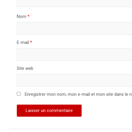
e
Nom
*
l
’
a
E-mail
*
r
t
Site web
i
c
Enregistrer mon nom, mon e-mail et mon site dans le 
l
e