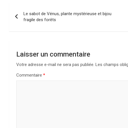
N
Le sabot de Vénus, plante mystérieuse et bijou
a
fragile des forêts
v
i
g
Laisser un commentaire
a
Votre adresse e-mail ne sera pas publiée.
Les champs oblig
Commentaire
*
t
i
o
n
d