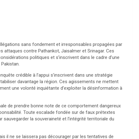
allégations sans fondement et irresponsables propagées par
des attaques contre Pathankot, Jaisalmer et Srinagar. Ces
nsidérations politiques et s’inscrivent dans le cadre d’une
 Pakistan.
uête crédible à l’appui s’inscrivent dans une stratégie
éstabiliser davantage la région. Ces agissements ne mettent
ement une volonté inquiétante d’exploiter la désinformation à
ale de prendre bonne note de ce comportement dangereux
esponsabilité. Toute escalade fondée sur de faux prétextes
auvegarder la souveraineté et l’intégrité territoriale du
ais il ne se laissera pas décourager par les tentatives de