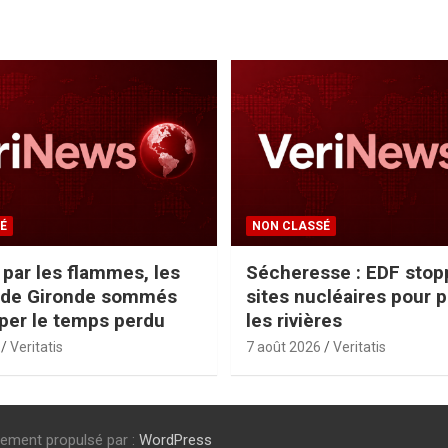
É
NON CLASSÉ
par les flammes, les
Sécheresse : EDF stop
s de Gironde sommés
sites nucléaires pour 
aper le temps perdu
les rivières
Veritatis
7 août 2026
Veritatis
rement propulsé par :
WordPress