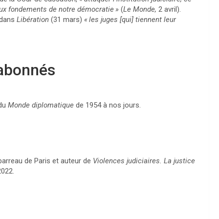
 aux fondements de notre démocratie
»
(
Le Monde,
2 avril).
e dans
Libération
(31 mars)
«
les juges [qui] tiennent leur
 abonnés
 du
Monde diplomatique
de 1954 à nos jours.
barreau de Paris et auteur de
Violences judiciaires. La justice
2022.