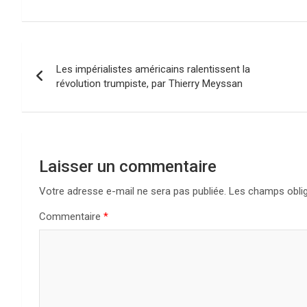
N
Les impérialistes américains ralentissent la
a
révolution trumpiste, par Thierry Meyssan
v
i
g
Laisser un commentaire
a
Votre adresse e-mail ne sera pas publiée.
Les champs oblig
Commentaire
*
t
i
o