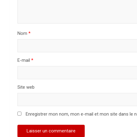
n
d
e
Nom
*
l
’
a
E-mail
*
r
t
Site web
i
c
Enregistrer mon nom, mon e-mail et mon site dans le 
l