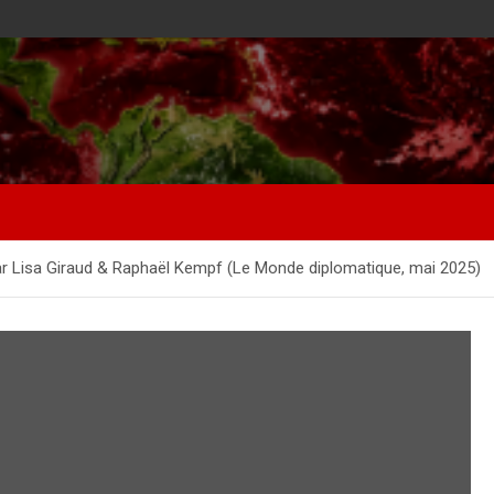
, par Lisa Giraud & Raphaël Kempf (Le Monde diplomatique, mai 2025)