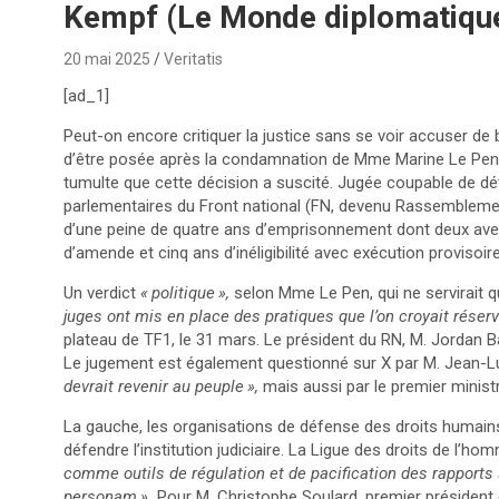
Kempf (Le Monde diplomatique
20 mai 2025
Veritatis
[ad_1]
P
eut
-on encore critiquer la justice sans se voir accuser de 
d’être posée après la condamnation de Mme Marine Le Pen le
tumulte que cette décision a suscité. Jugée coupable de dé
parlementaires du Front national (FN, devenu Rassemblement
d’une peine de quatre ans d’emprisonnement dont deux avec
d’amende et cinq ans d’inéligibilité avec exécution provisoire
Un verdict
«
politique
»,
selon Mme Le Pen, qui ne servirait q
juges ont mis en place des pratiques que l’on croyait réser
plateau de TF1, le 31 mars. Le président du RN, M. Jordan B
Le jugement est également questionné sur X par M. Jean-L
devrait revenir au peuple
»,
mais aussi par le premier minist
La gauche, les organisations de défense des droits humain
défendre l’institution judiciaire. La Ligue des droits de l’ho
comme outils de régulation et de pacification des rapports
personam
».
Pour M. Christophe Soulard, premier président 