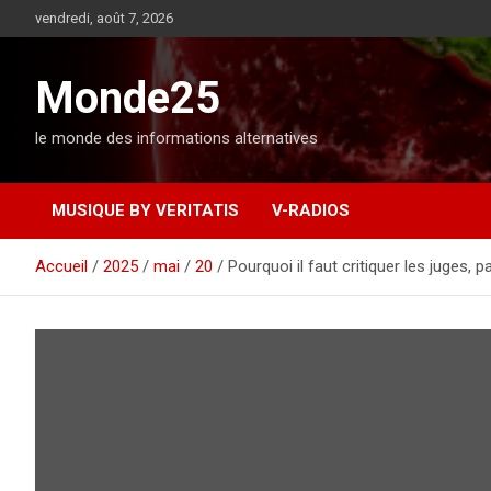
A
vendredi, août 7, 2026
l
l
e
Monde25
r
a
le monde des informations alternatives
u
c
o
MUSIQUE BY VERITATIS
V-RADIOS
n
t
e
Accueil
2025
mai
20
Pourquoi il faut critiquer les juges
n
u