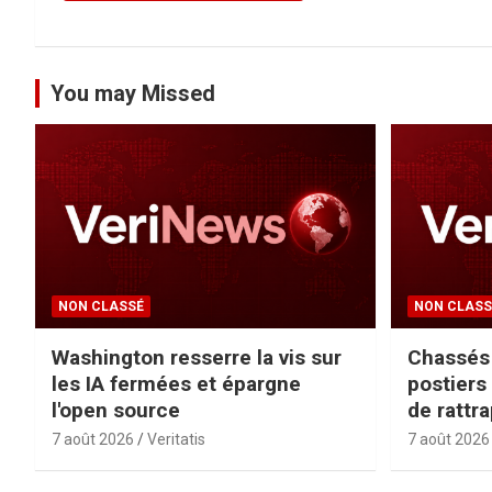
e
You may Missed
NON CLASSÉ
NON CLASS
Washington resserre la vis sur
Chassés 
les IA fermées et épargne
postier
l'open source
de rattr
7 août 2026
Veritatis
7 août 2026