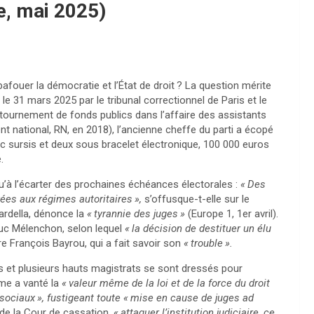
, mai 2025)
bafouer la démocratie et l’État de droit
? La question mérite
 31 mars 2025 par le tribunal correctionnel de Paris et le
tournement de fonds publics dans l’affaire des assistants
 national, RN, en 2018), l’ancienne cheffe du parti a écopé
 sursis et deux sous bracelet électronique, 100 000 euros
.
u’à l’écarter des prochaines échéances électorales :
«
Des
vées aux régimes autoritaires
»,
s’offusque-t-elle sur le
ardella, dénonce la
«
tyrannie des juges
»
(Europe 1, 1er avril).
uc Mélenchon, selon lequel
«
la décision de destituer un élu
re François Bayrou, qui a fait savoir son
«
trouble
».
s et plusieurs hauts magistrats se sont dressés pour
mme a vanté la
«
valeur même de la loi et de la force du droit
 sociaux
», fustigeant toute «
mise en cause de juges ad
de la Cour de cassation,
«
attaquer l’institution judiciaire, ce