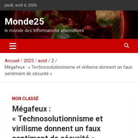
A
jeudi, août 6, 2026
l
l
Monde25
e
r
le monde des informations alternatives
a
u
c
o
Accueil
2025
août
2
n
Mégafeux : « Technosolutionnisme et virilisme donnent un faux
t
sentiment de sécurité »
e
n
u
NON CLASSÉ
Mégafeux :
« Technosolutionnisme et
virilisme donnent un faux