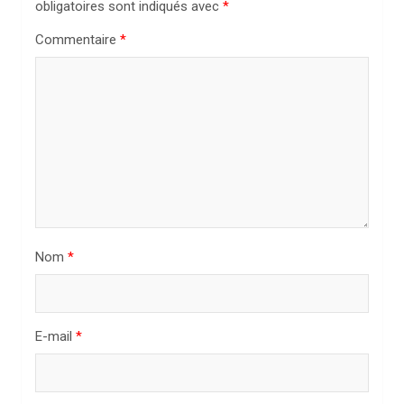
obligatoires sont indiqués avec
*
o
n
Commentaire
*
d
e
l
’
a
r
t
Nom
*
i
c
l
E-mail
*
e