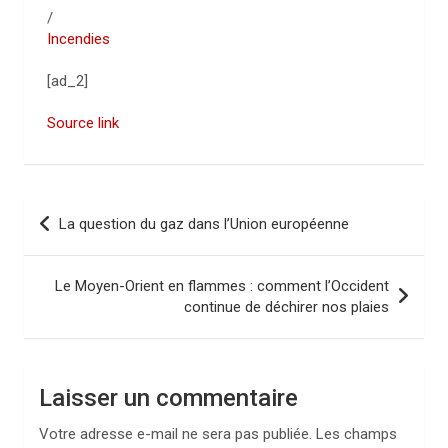
/
Incendies
[ad_2]
Source link
N
La question du gaz dans l’Union européenne
a
v
Le Moyen-Orient en flammes : comment l’Occident
i
continue de déchirer nos plaies
g
a
Laisser un commentaire
t
i
Votre adresse e-mail ne sera pas publiée.
Les champs