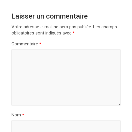
a
t
Laisser un commentaire
i
Votre adresse e-mail ne sera pas publiée.
Les champs
o
obligatoires sont indiqués avec
*
n
Commentaire
*
d
e
l
’
a
r
t
i
Nom
*
c