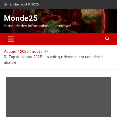
A
dimanche, août 9, 2026
l
l
Monde25
e
r
le monde des informations alternatives
a
u
c
o
Accueil
2025
août
4
n
RI Zap du 4 août 2025 : La voix qui dérange est une cible à
t
abattre
e
n
u