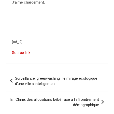
J’aime
chargement…
[ad_2]
Source link
N
Surveillance, greenwashing : le mirage écologique
a
d'une ville « intelligente »
v
i
En Chine, des allocations bébé face à l’effondrement
démographique
g