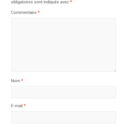
obligatoires sont indiqués avec
*
n
Commentaire
*
d
e
l
’
a
r
t
i
Nom
*
c
l
E-mail
*
e