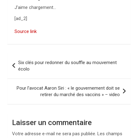
J’aime
chargement…
[ad_2]
Source link
N
Six clés pour redonner du souffle au mouvement
a
écolo
v
i
Pour l’avocat Aaron Siri : « le gouvernement doit se
retirer du marché des vaccins » – video
g
a
t
Laisser un commentaire
i
Votre adresse e-mail ne sera pas publiée.
Les champs
o