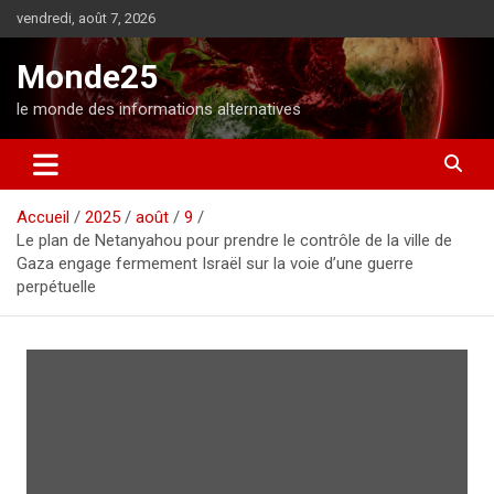
A
vendredi, août 7, 2026
l
l
Monde25
e
r
le monde des informations alternatives
a
u
c
o
Accueil
2025
août
9
n
Le plan de Netanyahou pour prendre le contrôle de la ville de
t
Gaza engage fermement Israël sur la voie d’une guerre
e
perpétuelle
n
u