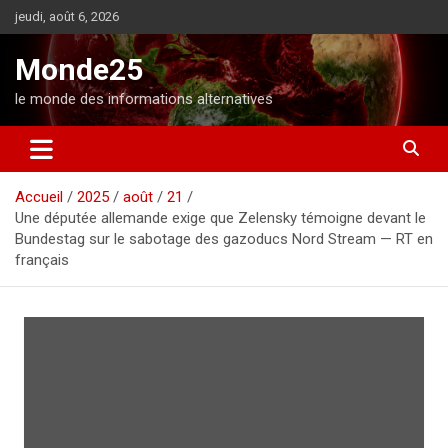
A
jeudi, août 6, 2026
l
l
Monde25
e
r
le monde des informations alternatives
a
u
c
o
Accueil
2025
août
21
n
Une députée allemande exige que Zelensky témoigne devant le
t
Bundestag sur le sabotage des gazoducs Nord Stream — RT en
e
français
n
u