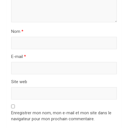
a
r
t
i
Nom
*
c
l
E-mail
*
e
Site web
Enregistrer mon nom, mon e-mail et mon site dans le
navigateur pour mon prochain commentaire.