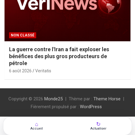
NON CLASSÉ
La guerre contre l'Iran a fait exploser les
bénéfices des plus gros producteurs de
pétrole
6 août 2026
Veritatis
Copyright © 2026
Monde25
Thème par :
Theme Horse
Fièrement propulsé par :
WordPress
⌂
↻
Accueil
Actualiser