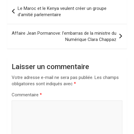
N
Le Maroc et le Kenya veulent créer un groupe
a
d’amitié parlementaire
v
i
Affaire Jean Pormanove: l’embarras de la ministre du
Numérique Clara Chappaz
g
a
t
Laisser un commentaire
i
Votre adresse e-mail ne sera pas publiée.
Les champs
o
obligatoires sont indiqués avec
*
n
Commentaire
*
d
e
l
’