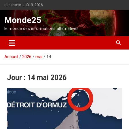
A
dimanche, août 9, 2026
l
l
Monde25
e
r
le monde des informations alternatives
a
u
c
o
Accueil
2026
mai
14
n
t
e
n
Jour :
14 mai 2026
u