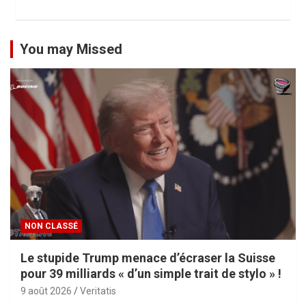
s
p
u
You may Missed
b
l
i
c
a
t
i
o
NON CLASSÉ
n
Le stupide Trump menace d’écraser la Suisse
s
pour 39 milliards « d’un simple trait de stylo » !
9 août 2026
Veritatis