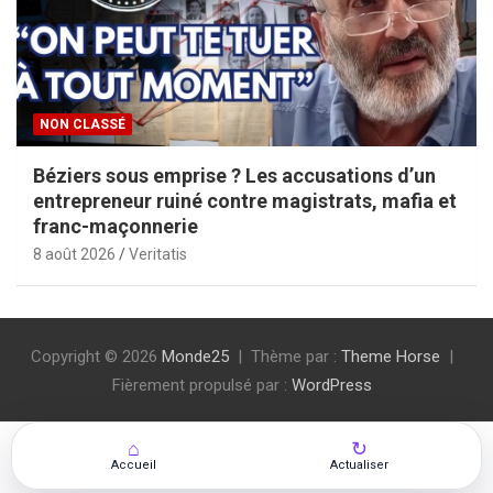
NON CLASSÉ
Béziers sous emprise ? Les accusations d’un
entrepreneur ruiné contre magistrats, mafia et
franc-maçonnerie
8 août 2026
Veritatis
Copyright © 2026
Monde25
Thème par :
Theme Horse
Fièrement propulsé par :
WordPress
⌂
↻
Accueil
Actualiser