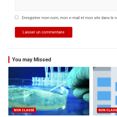
i
c
Enregistrer mon nom, mon e-mail et mon site dans le 
l
e
You may Missed
NON CLASSÉ
NON CLASS