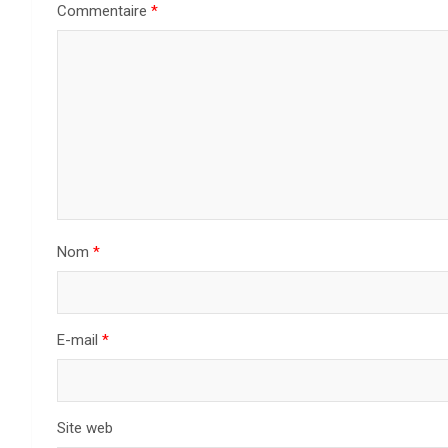
t
Commentaire
*
i
o
n
d
e
l
Nom
*
’
a
E-mail
*
r
t
Site web