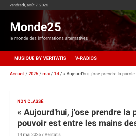
A
vendredi, août 7, 2026
l
l
e
Monde25
r
a
le monde des informations alternatives
u
c
o
MUSIQUE BY VERITATIS
V-RADIOS
n
t
e
Accueil
2026
mai
14
« Aujourd'hui, j'ose prendre la parole
n
u
NON CLASSÉ
« Aujourd'hui, j'ose prendre la p
pouvoir est entre les mains de
14 mai 2026
Veritatis