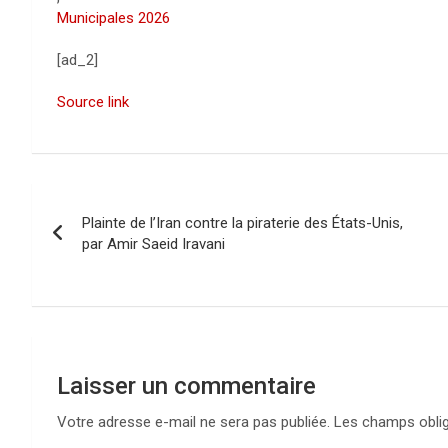
Municipales 2026
[ad_2]
Source link
N
Plainte de l’Iran contre la piraterie des États-Unis,
a
par Amir Saeid Iravani
v
i
g
Laisser un commentaire
a
Votre adresse e-mail ne sera pas publiée.
Les champs oblig