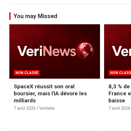
You may Missed
NON CLASSÉ
NON CLASS
SpaceX réussit son oral
8,3 % de
boursier, mais l'IA dévore les
France e
milliards
baisse
7 août 2026
Veritatis
7 août 2026