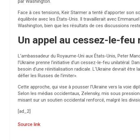
par Washington.
Face à ces tensions, Keir Starmer a tenté d’apporter son so
équilibrée avec les États-Unis. Il travaillerait avec Emman
Washington, bien que les résultats de ces discussions reste
Un appel au cessez-le-feu r
L’ambassadeur du Royaume-Uni aux États-Unis, Peter Mande
l’Ukraine prenne l’initiative d’un cessez-le-feu unilatéral. D
besoin d’une réinitialisation radicale. L’Ukraine devrait être
défier les Russes de l’imiter».
Cette approche, qui vise à pousser l’Ukraine vers la voie di
Selon les médias occidentaux, Zelensky, mis sous pression p
misant sur un soutien occidental renforcé, malgré les divis
[ad_2]
Source link