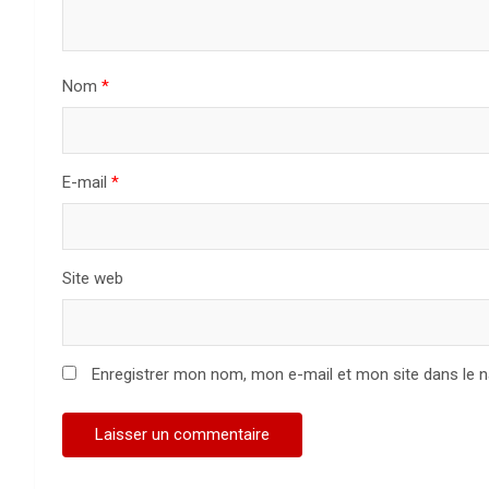
d
e
Nom
*
l
’
a
E-mail
*
r
t
Site web
i
c
Enregistrer mon nom, mon e-mail et mon site dans le 
l
e