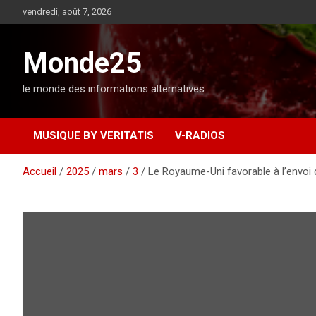
A
vendredi, août 7, 2026
l
l
e
Monde25
r
a
le monde des informations alternatives
u
c
o
MUSIQUE BY VERITATIS
V-RADIOS
n
t
e
Accueil
2025
mars
3
Le Royaume-Uni favorable à l’envoi 
n
u