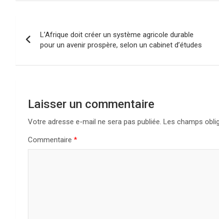
N
L’Afrique doit créer un système agricole durable
a
pour un avenir prospère, selon un cabinet d’études
v
i
g
Laisser un commentaire
a
Votre adresse e-mail ne sera pas publiée.
Les champs oblig
Commentaire
*
t
i
o
n