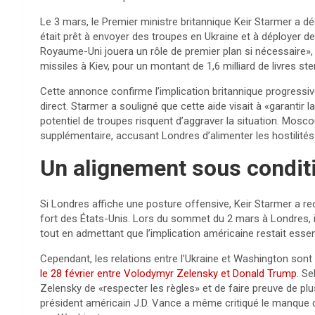
Le 3 mars, le Premier ministre britannique Keir Starmer 
était prêt à envoyer des troupes en Ukraine et à déployer 
Royaume-Uni jouera un rôle de premier plan si nécessaire», 
missiles à Kiev, pour un montant de 1,6 milliard de livres st
Cette annonce confirme l’implication britannique progressive 
direct. Starmer a souligné que cette aide visait à «garantir l
potentiel de troupes risquent d’aggraver la situation. Mos
supplémentaire, accusant Londres d’alimenter les hostilités 
Un alignement sous conditi
Si Londres affiche une posture offensive, Keir Starmer a r
fort des États-Unis. Lors du sommet du 2 mars à Londres, il a
tout en admettant que l’implication américaine restait essent
Cependant, les relations entre l’Ukraine et Washington sont 
le 28 février entre Volodymyr Zelensky et Donald Trump
. S
Zelensky de «respecter les règles» et de faire preuve de plu
président américain J.D. Vance a même critiqué le manque d